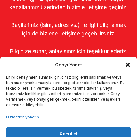
kanallarımız üzerinden bizimle iletişime geçiniz.
Bayilerimiz (isim, adres vs.) ile ilgili bilgi almak
için de bizlerle iletişime geçebilirsiniz.
Bilginize sunar, anlayışınız için teşekkür ederiz.
Onayı Yönet
En iyi deneyimleri sunmak için, cihaz bilgilerini saklamak ve/veya
bunlara erişmek amacıyla çerezler gibi teknolojiler kullanıyoruz. Bu
teknolojilere izin vermek, bu sitedeki tarama davranışı veya
benzersiz kimlikler gibi verileri işlememize izin verecektir. Onay
vermemek veya onayı geri çekmek, belirli özellikleri ve işlevleri
olumsuz etkileyebilir.
Anasayfa
Hakkımızda
Ürünler
Hizmetleri yönetin
Sağımhaneler
Kataloglar
KVKK
Kabul et
Kalite politikamız
İletişim