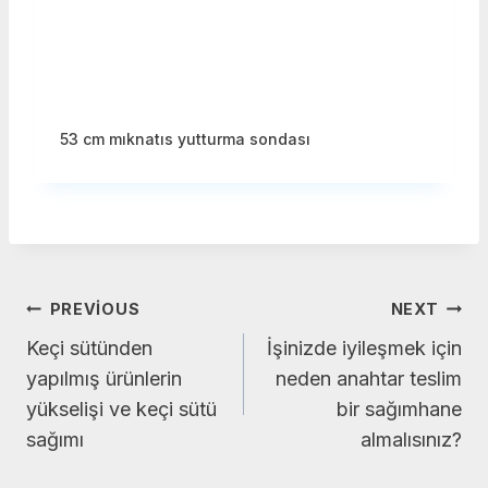
53 cm mıknatıs yutturma sondası
Yazı
PREVIOUS
NEXT
Keçi sütünden
İşinizde iyileşmek için
gezinmesi
yapılmış ürünlerin
neden anahtar teslim
yükselişi ve keçi sütü
bir sağımhane
sağımı
almalısınız?