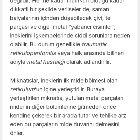
değildir. Her ne kadar mümkün olduğu kadar
dikkatli bir şekilde verilseler de, saman
balyalarının içinden düşebilecek çivi, tel
parçası ve diğer metal “yabancı cisimler”,
ineklerini işkembelerinde ciddi sorunlara neden
olabilir. Bu durum genellikle
traumatik
retikuloperitonitis
veya halk arasında bilinen
adıyla
metal hastalığı
olarak adlandırılır.
Mıknatıslar, ineklerin ilk mide bölmesi olan
retikulum
‘un içine yerleştirilir. Buraya
yerleştirilen mıknatıs, yutulan metal parçaları
midenin diğer bölümlerine gitmeden önce
kendine çekerek bir arada tutar ve tehlike arz
eden bu parçaların mide duvarını delmesini
önler.