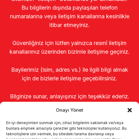
Bu bilgilerin dışında paylaşılan telefon
numaralarına veya iletişim kanallarına kesinlikle
itibar etmeyiniz.
Güvenliğiniz için lütfen yalnızca resmî iletişim
kanallarımız üzerinden bizimle iletişime geçiniz.
Bayilerimiz (isim, adres vs.) ile ilgili bilgi almak
için de bizlerle iletişime geçebilirsiniz.
Bilginize sunar, anlayışınız için teşekkür ederiz.
Onayı Yönet
En iyi deneyimleri sunmak için, cihaz bilgilerini saklamak ve/veya
bunlara erişmek amacıyla çerezler gibi teknolojiler kullanıyoruz. Bu
teknolojilere izin vermek, bu sitedeki tarama davranışı veya