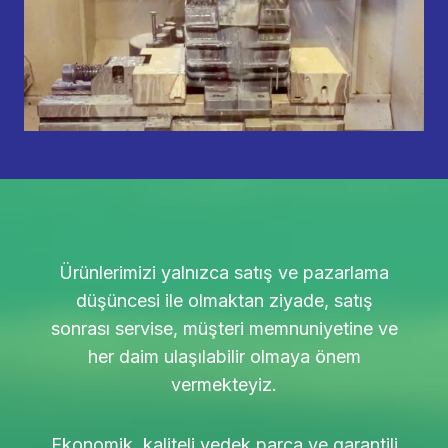
Ürünlerimizi yalnızca satış ve pazarlama
düşüncesi ile olmaktan ziyade, satış
sonrası servise, müşteri memnuniyetine ve
her daim ulaşılabilir olmaya önem
vermekteyiz.
Ekonomik, kaliteli yedek parça ve garantili