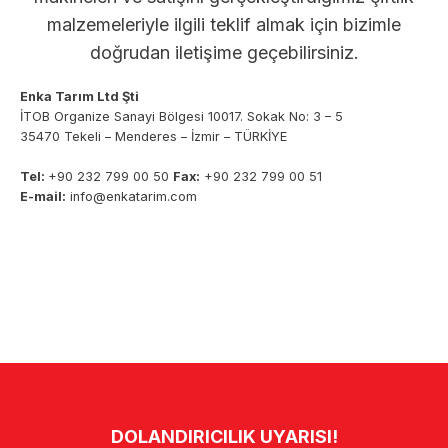
malzemeleriyle ilgili teklif almak için bizimle
doğrudan iletişime geçebilirsiniz.
Enka Tarım Ltd Şti
İTOB Organize Sanayi Bölgesi 10017. Sokak No: 3 – 5
35470 Tekeli – Menderes – İzmir – TÜRKİYE
Tel:
+90 232 799 00 50
Fax:
+90 232 799 00 51
E-mail:
info@enkatarim.com
Facebook
Instagram
LinkedIn
YouTube
DOLANDIRICILIK UYARISI!