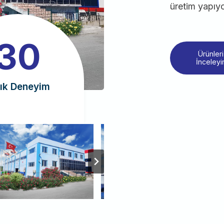
üretim yapıy
30
Ürünleri
İnceleyi
lık Deneyim