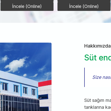
İncele (Online)
İncele (Online)
Hakkımızd
Süt end
Size nası
Süt sağım ma
tanklarına ka