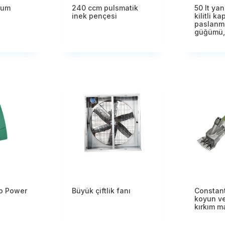
kum
240 ccm pulsmatik
50 lt ya
inek pençesi
kilitli ka
paslanma
güğümü,
o Power
Büyük çiftlik fanı
Constan
koyun ve
kırkım m