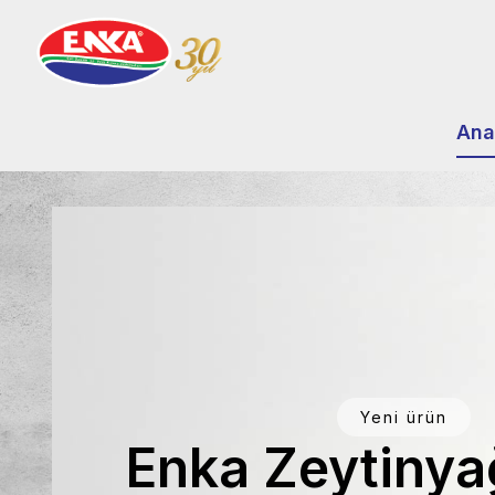
Skip
to
content
Ana
Yeni ürün
Enka Zeytinya