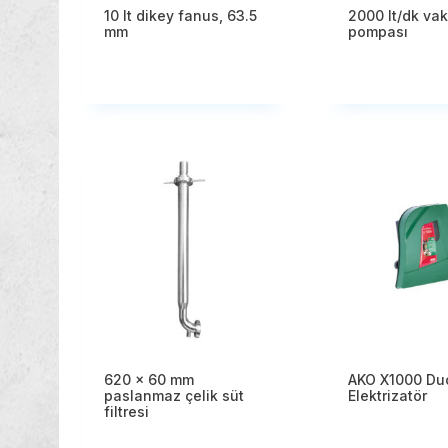
10 lt dikey fanus, 63.5
2000 lt/dk va
mm
pompası
620 x 60 mm
AKO X1000 Du
paslanmaz çelik süt
Elektrizatör
filtresi