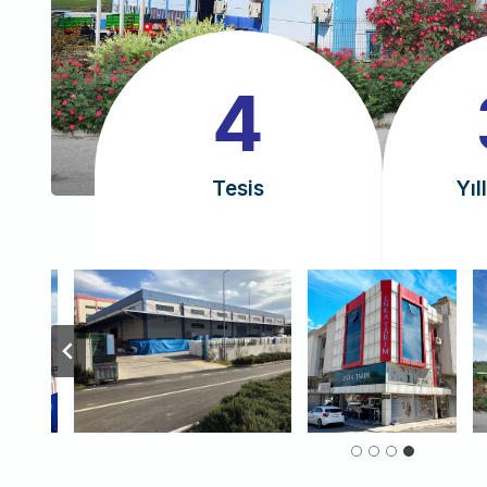
4
3
4
0
Tesis
Yıl