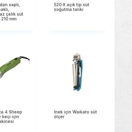
ndan saplı,
520 lt açık tip süt
paklı,
soğutma tankı
z çelik süt
 210 mm
ta 4 Sheep
İnek için Waikato süt
 keçi için
ölçer
akinesi