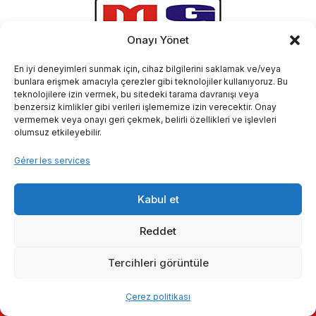
Onayı Yönet
En iyi deneyimleri sunmak için, cihaz bilgilerini saklamak ve/veya
bunlara erişmek amacıyla çerezler gibi teknolojiler kullanıyoruz. Bu
teknolojilere izin vermek, bu sitedeki tarama davranışı veya
benzersiz kimlikler gibi verileri işlememize izin verecektir. Onay
vermemek veya onayı geri çekmek, belirli özellikleri ve işlevleri
olumsuz etkileyebilir.
Gérer les services
Kabul et
Reddet
Tercihleri görüntüle
Çerez politikası