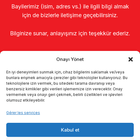
Bayilerimiz (isim, adres vs.) ile ilgili bilgi almak
için de bizlerle iletişime geçebilirsiniz.
Bilginize sunar, anlayışınız için teşekkür ederiz.
Onayı Yönet
En iyi deneyimleri sunmak için, cihaz bilgilerini saklamak ve/veya
bunlara erişmek amacıyla çerezler gibi teknolojiler kullanıyoruz. Bu
teknolojilere izin vermek, bu sitedeki tarama davranışı veya
benzersiz kimlikler gibi verileri işlememize izin verecektir. Onay
Page d’accueil
À propos de nous
vermemek veya onayı geri çekmek, belirli özellikleri ve işlevleri
olumsuz etkileyebilir.
Produits
Systèmes de traite
Gérer les services
Catalogues
KVKK
Kabul et
Kalite politikamız
Communication