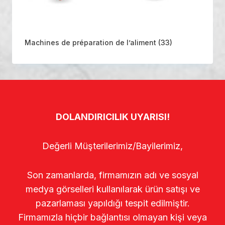
Machines de préparation de l’aliment
(33)
DOLANDIRICILIK UYARISI!
Değerli Müşterilerimiz/Bayilerimiz,
Son zamanlarda, firmamızın adı ve sosyal
medya görselleri kullanılarak ürün satışı ve
pazarlaması yapıldığı tespit edilmiştir.
Firmamızla hiçbir bağlantısı olmayan kişi veya