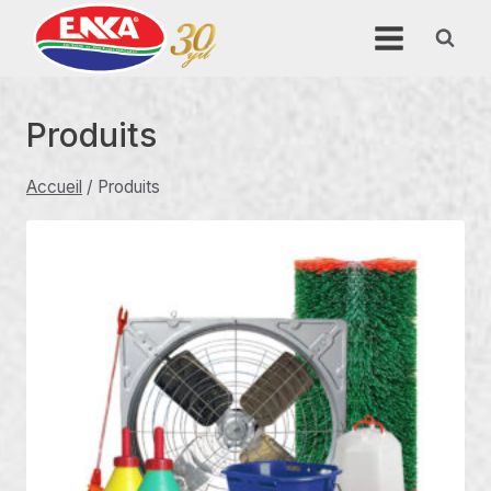
Aller
au
contenu
Produits
Accueil
/
Produits