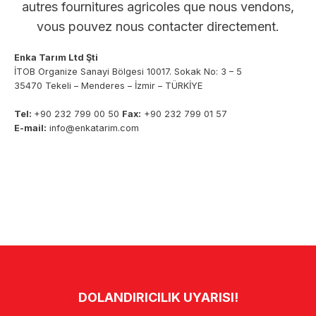
autres fournitures agricoles que nous vendons,
vous pouvez nous contacter directement.
Enka Tarım Ltd Şti
İTOB Organize Sanayi Bölgesi 10017. Sokak No: 3 – 5
35470 Tekeli – Menderes – İzmir – TÜRKİYE
Tel:
+90 232 799 00 50
Fax:
+90 232 799 01 57
E-mail:
info@enkatarim.com
Facebook
Instagram
LinkedIn
YouTube
DOLANDIRICILIK UYARISI!