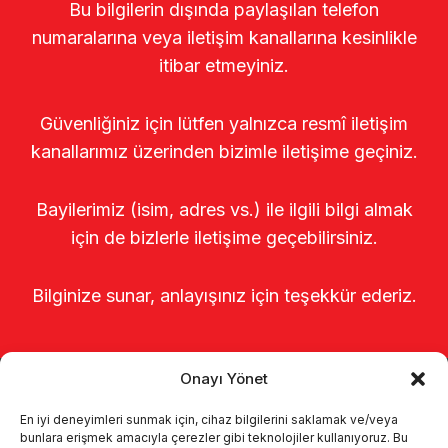
Bu bilgilerin dışında paylaşılan telefon
numaralarına veya iletişim kanallarına kesinlikle
itibar etmeyiniz.
Güvenliğiniz için lütfen yalnızca resmî iletişim
kanallarımız üzerinden bizimle iletişime geçiniz.
Bayilerimiz (isim, adres vs.) ile ilgili bilgi almak
için de bizlerle iletişime geçebilirsiniz.
Bilginize sunar, anlayışınız için teşekkür ederiz.
Onayı Yönet
En iyi deneyimleri sunmak için, cihaz bilgilerini saklamak ve/veya
bunlara erişmek amacıyla çerezler gibi teknolojiler kullanıyoruz. Bu