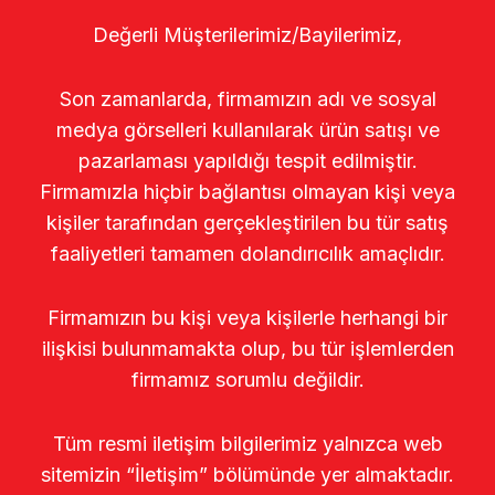
Değerli Müşterilerimiz/Bayilerimiz,
Son zamanlarda, firmamızın adı ve sosyal
medya görselleri kullanılarak ürün satışı ve
pazarlaması yapıldığı tespit edilmiştir.
Firmamızla hiçbir bağlantısı olmayan kişi veya
kişiler tarafından gerçekleştirilen bu tür satış
faaliyetleri tamamen dolandırıcılık amaçlıdır.
Firmamızın bu kişi veya kişilerle herhangi bir
ilişkisi bulunmamakta olup, bu tür işlemlerden
firmamız sorumlu değildir.
Tüm resmi iletişim bilgilerimiz yalnızca web
sitemizin “İletişim” bölümünde yer almaktadır.