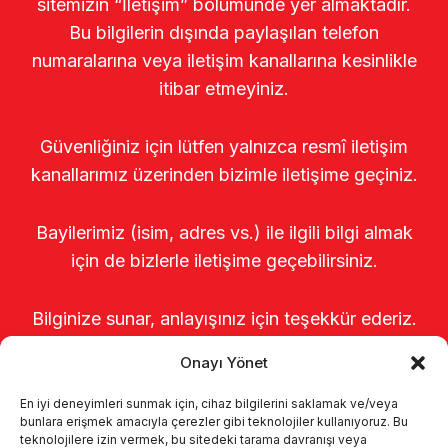
sitemizin “İletişim” bölümünde yer almaktadır.
Bu bilgilerin dışında paylaşılan telefon
numaralarına veya iletişim kanallarına kesinlikle
itibar etmeyiniz.
Güvenliğiniz için lütfen yalnızca resmî iletişim
kanallarımız üzerinden bizimle iletişime geçiniz.
Bayilerimiz (isim, adres vs.) ile ilgili bilgi almak
için de bizlerle iletişime geçebilirsiniz.
Bilginize sunar, anlayışınız için teşekkür ederiz.
Onayı Yönet
En iyi deneyimleri sunmak için, cihaz bilgilerini saklamak ve/veya
bunlara erişmek amacıyla çerezler gibi teknolojiler kullanıyoruz. Bu
teknolojilere izin vermek, bu sitedeki tarama davranışı veya