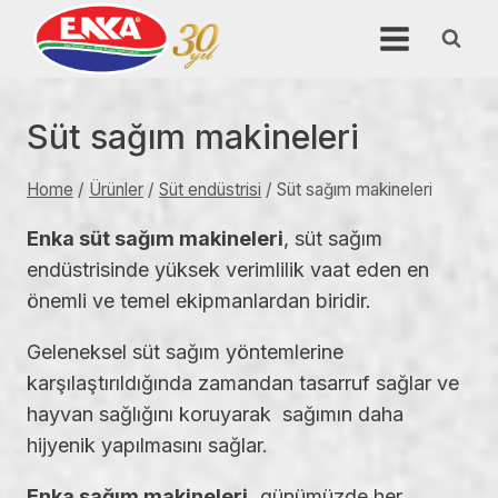
Skip
to
content
Süt sağım makineleri
Home
/
Ürünler
/
Süt endüstrisi
/
Süt sağım makineleri
Enka süt sağım makineleri
, süt sağım
endüstrisinde yüksek verimlilik vaat eden en
önemli ve temel ekipmanlardan biridir.
Geleneksel süt sağım yöntemlerine
karşılaştırıldığında zamandan tasarruf sağlar ve
hayvan sağlığını koruyarak sağımın daha
hijyenik yapılmasını sağlar.
Enka sağım makineleri,
günümüzde her