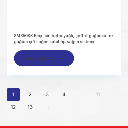
SM850KK Keçi için turbo yağlı, şeffaf güğümlü tek
güğüm çift sağım sabit tip sağım sistemi
Devamını oku
1
2
3
4
…
11
12
13
→