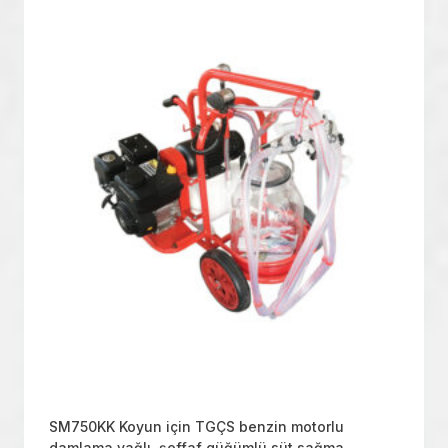
SM750KK Koyun için TGÇS benzin motorlu
damlama yağlı, şeffaf güğümlü süt sağma