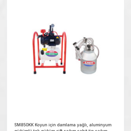
SM850KK Koyun için damlama yağlı, aluminyum
güğümlü tek güğüm çift sağım sabit tip sağım