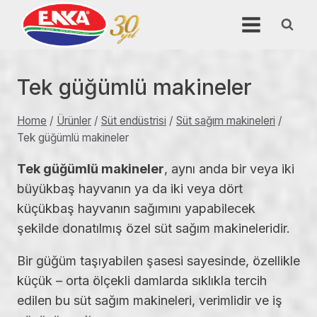
Skip
to
content
Tek güğümlü makineler
Home
/
Ürünler
/
Süt endüstrisi
/
Süt sağım makineleri
/
Tek güğümlü makineler
Tek güğümlü makineler
, aynı anda bir veya iki
büyükbaş hayvanın ya da iki veya dört
küçükbaş hayvanın sağımını yapabilecek
şekilde donatılmış özel süt sağım makineleridir.
Bir güğüm taşıyabilen şasesi sayesinde, özellikle
küçük – orta ölçekli damlarda sıklıkla tercih
edilen bu süt sağım makineleri, verimlidir ve iş