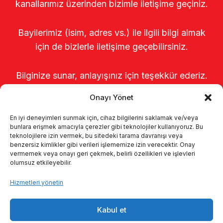
kanallarımız üzerinden bizimle iletişime geçiniz.
Bayilerimiz (isim, adres vs.) ile ilgili bilgi almak
için de bizlerle iletişime geçebilirsiniz.
Bilginize sunar, anlayışınız için teşekkür ederiz.
Onayı Yönet
En iyi deneyimleri sunmak için, cihaz bilgilerini saklamak ve/veya
bunlara erişmek amacıyla çerezler gibi teknolojiler kullanıyoruz. Bu
teknolojilere izin vermek, bu sitedeki tarama davranışı veya
benzersiz kimlikler gibi verileri işlememize izin verecektir. Onay
vermemek veya onayı geri çekmek, belirli özellikleri ve işlevleri
olumsuz etkileyebilir.
Anasayfa
Hakkımızda
Ürünler
Hizmetleri yönetin
Sağımhaneler
Kataloglar
KVKK
Kabul et
Kalite politikamız
İletişim