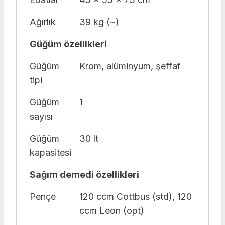
Ağırlık
39 kg (~)
Güğüm özellikleri
Güğüm
Krom, alüminyum, şeffaf
tipi
Güğüm
1
sayısı
Güğüm
30 lt
kapasitesi
Sağım demedi özellikleri
Pençe
120 ccm Cottbus (std), 120
ccm Leon (opt)