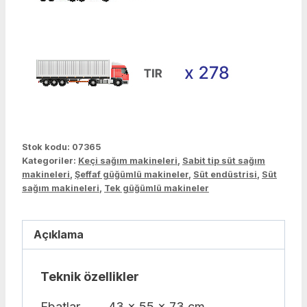
Stok kodu:
07365
Kategoriler:
Keçi sağım makineleri
,
Sabit tip süt sağım
makineleri
,
Şeffaf güğümlü makineler
,
Süt endüstrisi
,
Süt
sağım makineleri
,
Tek güğümlü makineler
Açıklama
Teknik özellikler
Ebatlar
43 x 55 x 73 cm