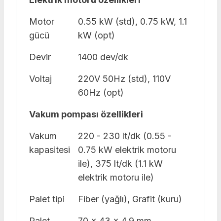
Motor
0.55 kW (std), 0.75 kW, 1.1
gücü
kW (opt)
Devir
1400 dev/dk
Voltaj
220V 50Hz (std), 110V
60Hz (opt)
Vakum pompası özellikleri
Vakum
220 - 230 lt/dk (0.55 -
kapasitesi
0.75 kW elektrik motoru
ile), 375 lt/dk (1.1 kW
elektrik motoru ile)
Palet tipi
Fiber (yağlı), Grafit (kuru)
Palet
70 x 43 x 4.9 mm