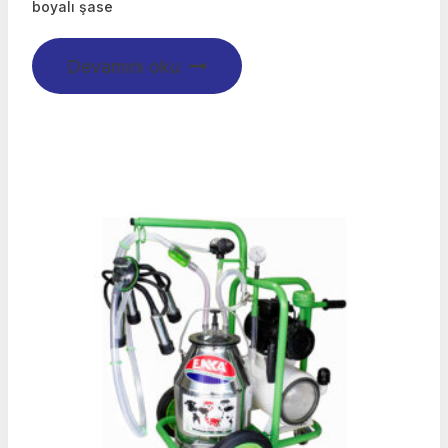
boyalı şase
Devamını oku