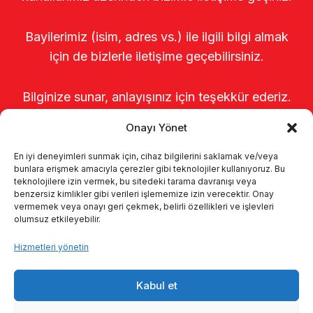
Bayilerimiz (isim, adres vs.) ile ilgili bilgi almak
için de bizlerle iletişime geçebilirsiniz.
Bilginize sunar, anlayışınız için teşekkür ederiz.
Onayı Yönet
En iyi deneyimleri sunmak için, cihaz bilgilerini saklamak ve/veya
bunlara erişmek amacıyla çerezler gibi teknolojiler kullanıyoruz. Bu
teknolojilere izin vermek, bu sitedeki tarama davranışı veya
benzersiz kimlikler gibi verileri işlememize izin verecektir. Onay
vermemek veya onayı geri çekmek, belirli özellikleri ve işlevleri
olumsuz etkileyebilir.
Anasayfa
Hakkımızda
Ürünler
Hizmetleri yönetin
Sağımhaneler
Kataloglar
KVKK
Kabul et
Kalite politikamız
İletişim