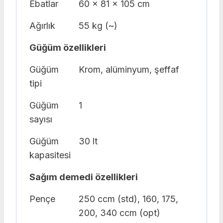
Ebatlar
60 x 81 x 105 cm
Ağırlık
55 kg (~)
Güğüm özellikleri
Güğüm
Krom, alüminyum, şeffaf
tipi
Güğüm
1
sayısı
Güğüm
30 lt
kapasitesi
Sağım demedi özellikleri
Pençe
250 ccm (std), 160, 175,
200, 340 ccm (opt)