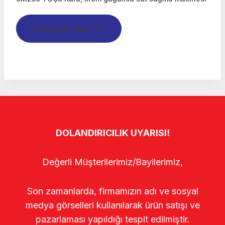
Devamını oku
DOLANDIRICILIK UYARISI!
Değerli Müşterilerimiz/Bayilerimiz,
Son zamanlarda, firmamızın adı ve sosyal
medya görselleri kullanılarak ürün satışı ve
pazarlaması yapıldığı tespit edilmiştir.