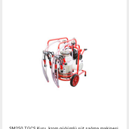
SM250 TGÇS Kuru, krom güğümlü süt sağma makinesi