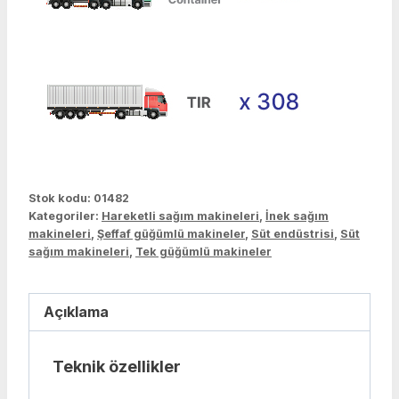
Stok kodu:
01482
Kategoriler:
Hareketli sağım makineleri
,
İnek sağım
makineleri
,
Şeffaf güğümlü makineler
,
Süt endüstrisi
,
Süt
sağım makineleri
,
Tek güğümlü makineler
Açıklama
Teknik özellikler