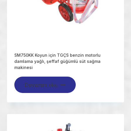
SM750KK Koyun için TGÇS benzin motorlu
damlama yağlı, şeffaf güğümlü süt sağma
makinesi
Devamını oku