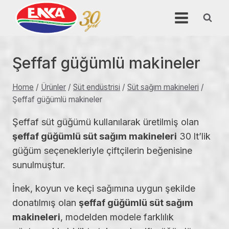
Skip
to
content
Şeffaf güğümlü makineler
Home
/
Ürünler
/
Süt endüstrisi
/
Süt sağım makineleri
/
Şeffaf güğümlü makineler
Şeffaf süt güğümü kullanılarak üretilmiş olan
şeffaf güğümlü süt sağım makineleri
30 lt’lik
güğüm seçenekleriyle çiftçilerin beğenisine
sunulmuştur.
İnek, koyun ve keçi sağımına uygun şekilde
donatılmış olan
şeffaf güğümlü süt sağım
makineleri
, modelden modele farklılık