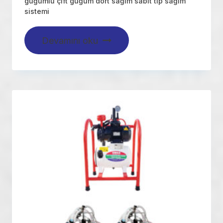
güğümlü çift güğüm dört sağım sabit tip sağım
sistemi
Devamını oku