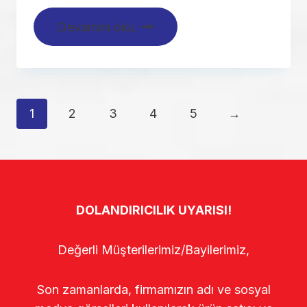
Devamını oku
1
2
3
4
5
→
DOLANDIRICILIK UYARISI!
Değerli Müşterilerimiz/Bayilerimiz,
Son zamanlarda, firmamızın adı ve sosyal