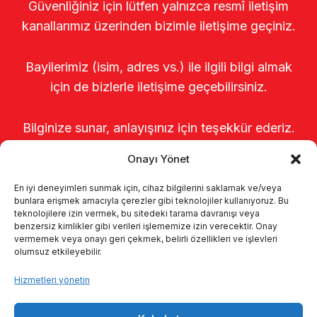
Güvenliğiniz için lütfen yalnızca resmî iletişim
kanallarımız üzerinden bizimle iletişime geçiniz.
Bayilerimiz (isim, adres vs.) ile ilgili bilgi almak
için de bizlerle iletişime geçebilirsiniz.
Bilginize sunar, anlayışınız için teşekkür ederiz.
Onayı Yönet
En iyi deneyimleri sunmak için, cihaz bilgilerini saklamak ve/veya
bunlara erişmek amacıyla çerezler gibi teknolojiler kullanıyoruz. Bu
teknolojilere izin vermek, bu sitedeki tarama davranışı veya
benzersiz kimlikler gibi verileri işlememize izin verecektir. Onay
vermemek veya onayı geri çekmek, belirli özellikleri ve işlevleri
olumsuz etkileyebilir.
Anasayfa
Hakkımızda
Ürünler
Hizmetleri yönetin
Sağımhaneler
Kataloglar
KVKK