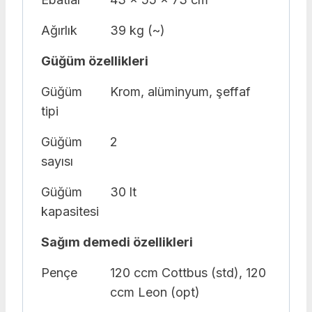
Ağırlık
39 kg (~)
Güğüm özellikleri
Güğüm
Krom, alüminyum, şeffaf
tipi
Güğüm
2
sayısı
Güğüm
30 lt
kapasitesi
Sağım demedi özellikleri
Pençe
120 ccm Cottbus (std), 120
ccm Leon (opt)