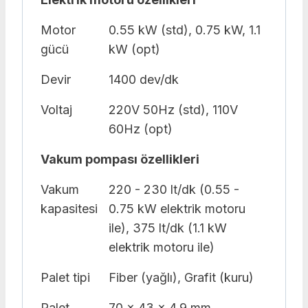
Motor
0.55 kW (std), 0.75 kW, 1.1
gücü
kW (opt)
Devir
1400 dev/dk
Voltaj
220V 50Hz (std), 110V
60Hz (opt)
Vakum pompası özellikleri
Vakum
220 - 230 lt/dk (0.55 -
kapasitesi
0.75 kW elektrik motoru
ile), 375 lt/dk (1.1 kW
elektrik motoru ile)
Palet tipi
Fiber (yağlı), Grafit (kuru)
Palet
70 x 43 x 4.9 mm