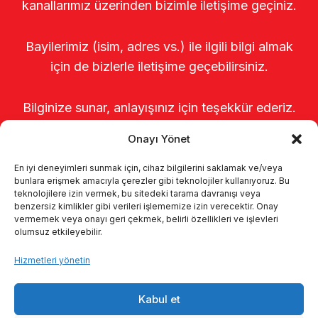
kanallarımız üzerinden bizimle iletişime geçiniz.
Bayilerimiz (isim, adres vs.) ile ilgili bilgi almak
için de bizlerle iletişime geçebilirsiniz.
Bilginize sunar, anlayışınız için teşekkür ederiz.
Onayı Yönet
En iyi deneyimleri sunmak için, cihaz bilgilerini saklamak ve/veya
bunlara erişmek amacıyla çerezler gibi teknolojiler kullanıyoruz. Bu
teknolojilere izin vermek, bu sitedeki tarama davranışı veya
benzersiz kimlikler gibi verileri işlememize izin verecektir. Onay
vermemek veya onayı geri çekmek, belirli özellikleri ve işlevleri
olumsuz etkileyebilir.
Anasayfa
Hakkımızda
Ürünler
Hizmetleri yönetin
Sağımhaneler
Kataloglar
KVKK
Kabul et
Kalite politikamız
İletişim