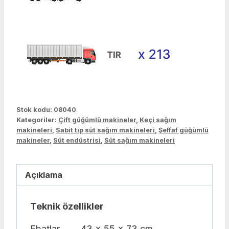
Stok kodu:
08040
Kategoriler:
Çift güğümlü makineler
,
Keçi sağım
makineleri
,
Sabit tip süt sağım makineleri
,
Şeffaf güğümlü
makineler
,
Süt endüstrisi
,
Süt sağım makineleri
Açıklama
Teknik özellikler
Ebatlar
43 x 55 x 73 cm