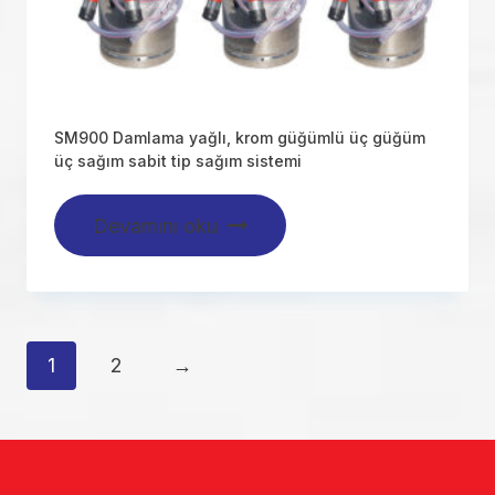
SM900 Damlama yağlı, krom güğümlü üç güğüm
üç sağım sabit tip sağım sistemi
Devamını oku
1
2
→