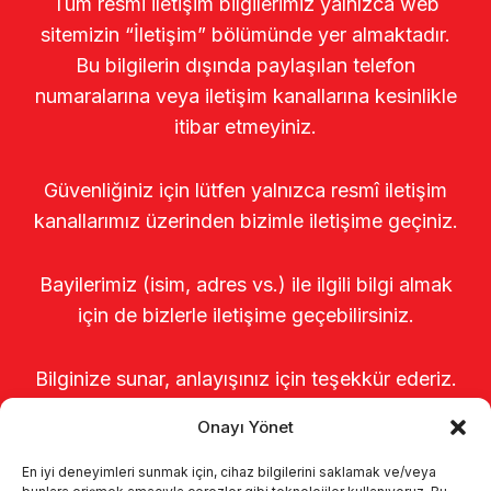
Tüm resmi iletişim bilgilerimiz yalnızca web
sitemizin “İletişim” bölümünde yer almaktadır.
Bu bilgilerin dışında paylaşılan telefon
numaralarına veya iletişim kanallarına kesinlikle
itibar etmeyiniz.
Güvenliğiniz için lütfen yalnızca resmî iletişim
kanallarımız üzerinden bizimle iletişime geçiniz.
Bayilerimiz (isim, adres vs.) ile ilgili bilgi almak
için de bizlerle iletişime geçebilirsiniz.
Bilginize sunar, anlayışınız için teşekkür ederiz.
Onayı Yönet
En iyi deneyimleri sunmak için, cihaz bilgilerini saklamak ve/veya