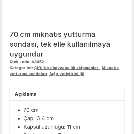
70 cm mıknatıs yutturma
sondası, tek elle kullanılmaya
uygundur
Stok kodu:
43452
Kategoriler:
Çiftlik ve hayvancılık ekipmanları
,
Mıknatıs
yutturma sondaları
,
Sığır yetiştiriciliği
Açıklama
70 cm
Çap: 3.4 cm
Kapsül uzunluğu: 11 cm