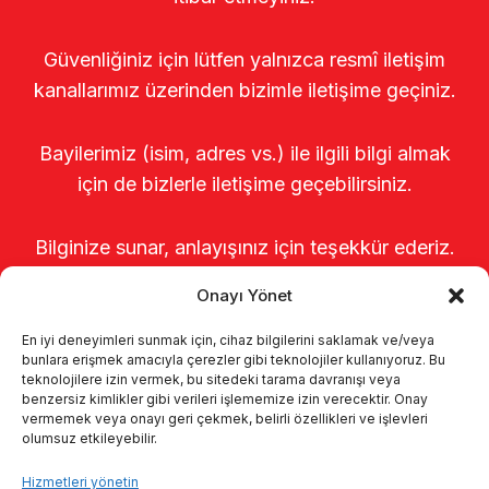
Güvenliğiniz için lütfen yalnızca resmî iletişim
kanallarımız üzerinden bizimle iletişime geçiniz.
Bayilerimiz (isim, adres vs.) ile ilgili bilgi almak
için de bizlerle iletişime geçebilirsiniz.
Bilginize sunar, anlayışınız için teşekkür ederiz.
Onayı Yönet
En iyi deneyimleri sunmak için, cihaz bilgilerini saklamak ve/veya
bunlara erişmek amacıyla çerezler gibi teknolojiler kullanıyoruz. Bu
teknolojilere izin vermek, bu sitedeki tarama davranışı veya
benzersiz kimlikler gibi verileri işlememize izin verecektir. Onay
vermemek veya onayı geri çekmek, belirli özellikleri ve işlevleri
olumsuz etkileyebilir.
Anasayfa
Hakkımızda
Ürünler
Hizmetleri yönetin