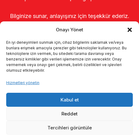
Bilginize sunar, anlayışınız için teşekkür ederiz.
Onayı Yönet
En iyi deneyimleri sunmak için, cihaz bilgilerini saklamak ve/veya
bunlara erişmek amacıyla çerezler gibi teknolojiler kullanıyoruz. Bu
teknolojilere izin vermek, bu sitedeki tarama davranışı veya
benzersiz kimlikler gibi verileri işlememize izin verecektir. Onay
vermemek veya onayı geri çekmek, belirli özellikleri ve işlevleri
olumsuz etkileyebilir.
Anasayfa
Hakkımızda
Ürünler
Hizmetleri yönetin
Sağımhaneler
Kataloglar
KVKK
Kabul et
Kalite politikamız
İletişim
Reddet
Tercihleri görüntüle
© 2026 Enka Tarım