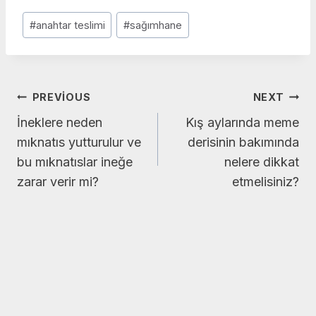
Post
#
anahtar teslimi
#
sağımhane
Tags:
Yazı
PREVIOUS
NEXT
İneklere neden
Kış aylarında meme
gezinmesi
mıknatıs yutturulur ve
derisinin bakımında
bu mıknatıslar ineğe
nelere dikkat
zarar verir mi?
etmelisiniz?
Similar Posts