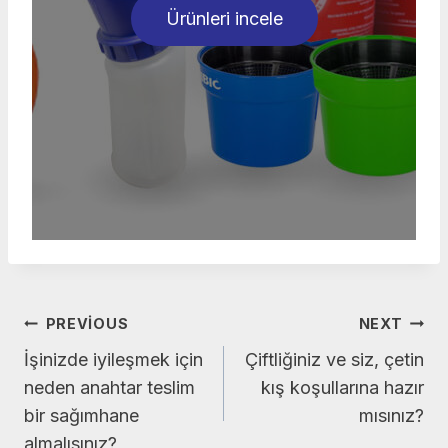
Ürünleri incele
Yazı
PREVIOUS
NEXT
İşinizde iyileşmek için
Çiftliğiniz ve siz, çetin
gezinmesi
neden anahtar teslim
kış koşullarına hazır
bir sağımhane
mısınız?
almalısınız?