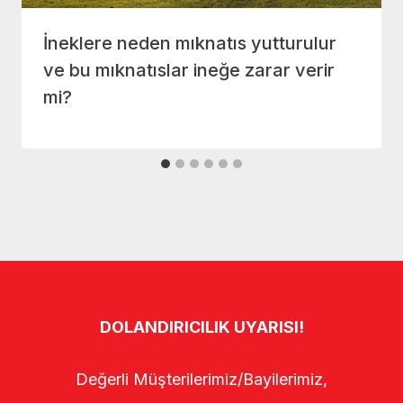
İneklere neden mıknatıs yutturulur
ve bu mıknatıslar ineğe zarar verir
mi?
DOLANDIRICILIK UYARISI!
Değerli Müşterilerimiz/Bayilerimiz,