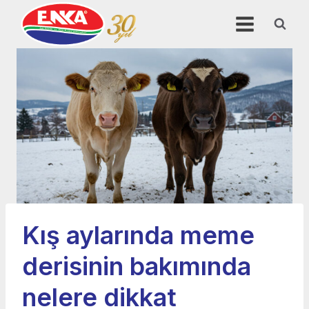
Skip
to
content
Kış aylarında meme
derisinin bakımında
nelere dikkat