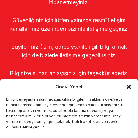
itibar etmeyiniz.
Güvenliğiniz için lütfen yalnızca resmî iletişim
kanallarımız üzerinden bizimle iletişime geçiniz.
Bayilerimiz (isim, adres vs.) ile ilgili bilgi almak
için de bizlerle iletişime geçebilirsiniz.
Bilginize sunar, anlayışınız için teşekkür ederiz.
Onayı Yönet
En iyi deneyimleri sunmak için, cihaz bilgilerini saklamak ve/veya
bunlara erişmek amacıyla çerezler gibi teknolojiler kullanıyoruz. Bu
teknolojilere izin vermek, bu sitedeki tarama davranışı veya
benzersiz kimlikler gibi verileri işlememize izin verecektir. Onay
vermemek veya onayı geri çekmek, belirli özellikleri ve işlevleri
olumsuz etkileyebilir.
Anasayfa
Hakkımızda
Ürünler