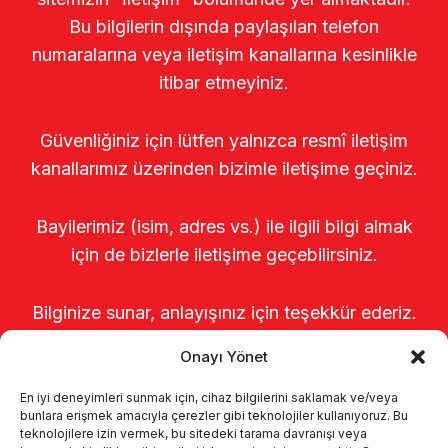
Bu bilgilerin dışında paylaşılan telefon
numaralarına veya iletişim kanallarına kesinlikle
itibar etmeyiniz.
Güvenliğiniz için lütfen yalnızca resmî iletişim
kanallarımız üzerinden bizimle iletişime geçiniz.
Bayilerimiz (isim, adres vs.) ile ilgili bilgi almak
için de bizlerle iletişime geçebilirsiniz.
Bilginize sunar, anlayışınız için teşekkür ederiz.
Onayı Yönet
En iyi deneyimleri sunmak için, cihaz bilgilerini saklamak ve/veya
bunlara erişmek amacıyla çerezler gibi teknolojiler kullanıyoruz. Bu
teknolojilere izin vermek, bu sitedeki tarama davranışı veya