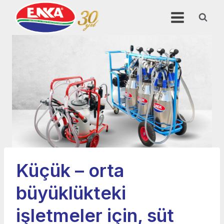
Skip
to
content
Küçük – orta
büyüklükteki
işletmeler için, süt