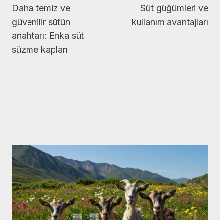
Daha temiz ve
Süt güğümleri ve
gezinmesi
güvenilir sütün
kullanım avantajları
anahtarı: Enka süt
süzme kapları
Similar Posts