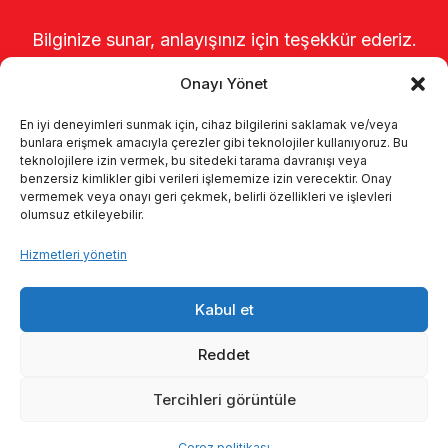
Bilginize sunar, anlayışınız için teşekkür ederiz.
Onayı Yönet
En iyi deneyimleri sunmak için, cihaz bilgilerini saklamak ve/veya
bunlara erişmek amacıyla çerezler gibi teknolojiler kullanıyoruz. Bu
teknolojilere izin vermek, bu sitedeki tarama davranışı veya
benzersiz kimlikler gibi verileri işlememize izin verecektir. Onay
vermemek veya onayı geri çekmek, belirli özellikleri ve işlevleri
olumsuz etkileyebilir.
Anasayfa
Hakkımızda
Ürünler
Hizmetleri yönetin
Sağımhaneler
Kataloglar
KVKK
Kabul et
Kalite politikamız
İletişim
Reddet
Tercihleri görüntüle
© 2026 Enka Tarım
Çerez politikası