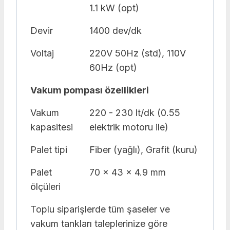
1.1 kW (opt)
Devir
1400 dev/dk
Voltaj
220V 50Hz (std), 110V
60Hz (opt)
Vakum pompası özellikleri
Vakum
220 - 230 lt/dk (0.55
kapasitesi
elektrik motoru ile)
Palet tipi
Fiber (yağlı), Grafit (kuru)
Palet
70 x 43 x 4.9 mm
ölçüleri
Toplu siparişlerde tüm şaseler ve
vakum tankları taleplerinize göre