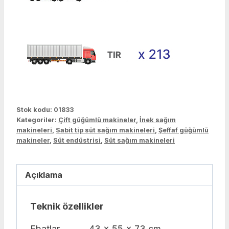
Stok kodu:
01833
Kategoriler:
Çift güğümlü makineler
,
İnek sağım
makineleri
,
Sabit tip süt sağım makineleri
,
Şeffaf güğümlü
makineler
,
Süt endüstrisi
,
Süt sağım makineleri
Açıklama
Teknik özellikler
Ebatlar
43 x 55 x 73 cm