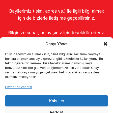
Bayilerimiz (isim, adres vs.) ile ilgili bilgi almak
için de bizlerle iletişime geçebilirsiniz.
Bilginize sunar, anlayışınız için teşekkür ederiz.
Onayı Yönet
En iyi deneyimleri sunmak için, cihaz bilgilerini saklamak ve/veya
bunlara erişmek amacıyla çerezler gibi teknolojiler kullanıyoruz. Bu
teknolojilere izin vermek, bu sitedeki tarama davranışı veya
benzersiz kimlikler gibi verileri işlememize izin verecektir. Onay
vermemek veya onayı geri çekmek, belirli özellikleri ve işlevleri
olumsuz etkileyebilir.
Anasayfa
Hakkımızda
Ürünler
Hizmetleri yönetin
Sağımhaneler
Kataloglar
KVKK
Kabul et
Kalite politikamız
İletişim
Reddet