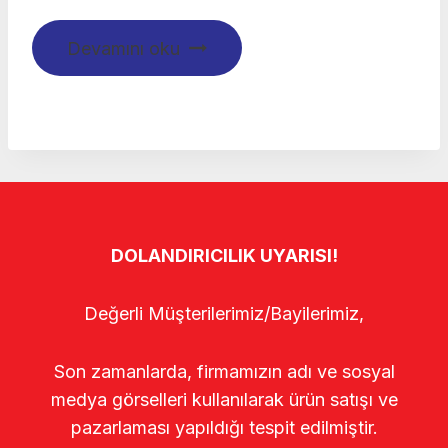
Devamını oku
DOLANDIRICILIK UYARISI!
Değerli Müşterilerimiz/Bayilerimiz,
Son zamanlarda, firmamızın adı ve sosyal
medya görselleri kullanılarak ürün satışı ve
pazarlaması yapıldığı tespit edilmiştir.