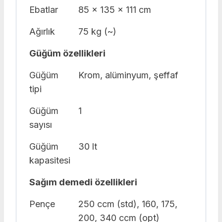
Ebatlar
85 x 135 x 111 cm
Ağırlık
75 kg (~)
Güğüm özellikleri
Güğüm
Krom, alüminyum, şeffaf
tipi
Güğüm
1
sayısı
Güğüm
30 lt
kapasitesi
Sağım demedi özellikleri
Pençe
250 ccm (std), 160, 175,
200, 340 ccm (opt)