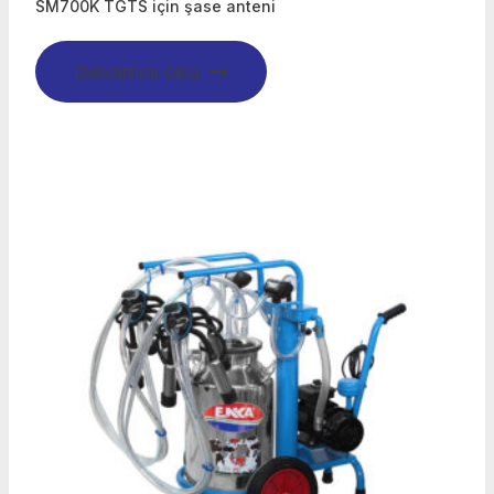
SM700K TGTS için şase anteni
Devamını oku