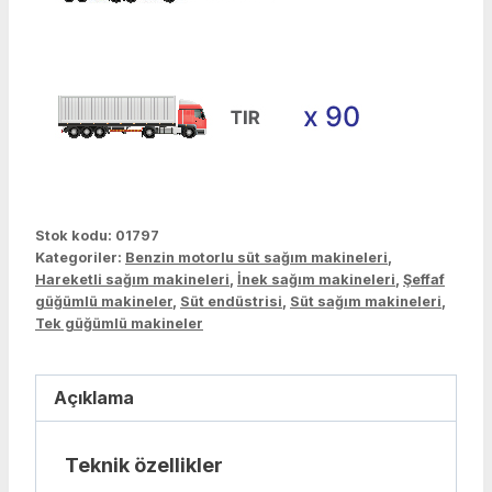
Stok kodu:
01797
Kategoriler:
Benzin motorlu süt sağım makineleri
,
Hareketli sağım makineleri
,
İnek sağım makineleri
,
Şeffaf
güğümlü makineler
,
Süt endüstrisi
,
Süt sağım makineleri
,
Tek güğümlü makineler
Açıklama
Teknik özellikler