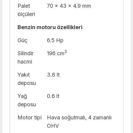
Palet
70 x 43 x 4.9 mm
ölçüleri
Benzin motoru özellikleri
Güç
6.5 Hp
3
Silindir
196 cm
hacmi
Yakıt
3.6 lt
deposu
Yağ
0.6 lt
deposu
Motor tipi
Hava soğutmalı, 4 zamanlı
OHV