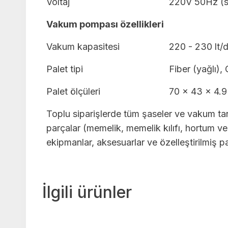
Voltaj
220V 50Hz (s
Vakum pompası özellikleri
Vakum kapasitesi
220 - 230 lt/d
Palet tipi
Fiber (yağlı), 
Palet ölçüleri
70 x 43 x 4.
Toplu siparişlerde tüm şaseler ve vakum tan
parçalar (memelik, memelik kılıfı, hortum ve
ekipmanlar, aksesuarlar ve özelleştirilmiş par
İlgili ürünler