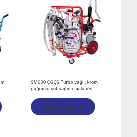
om
SM600 ÇGÇS Turbo yağlı, krom
i
güğümlü süt sağma makinesi
Devamını oku