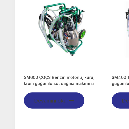
SM600 ÇGÇS Benzin motorlu, kuru,
SM400 T
krom güğümlü süt sağma makinesi
güğümlü
Devamını oku
De