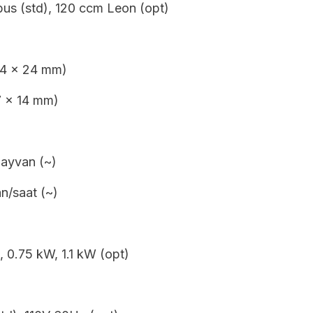
us (std), 120 ccm Leon (opt)
14 x 24 mm)
7 x 14 mm)
hayvan (~)
n/saat (~)
, 0.75 kW, 1.1 kW (opt)