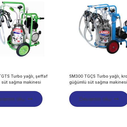
GTS Turbo yağlı, şeffaf
SM300 TGÇS Turbo yağlı, kr
 süt sağma makinesi
güğümlü süt sağma makines
vamını oku
Devamını oku