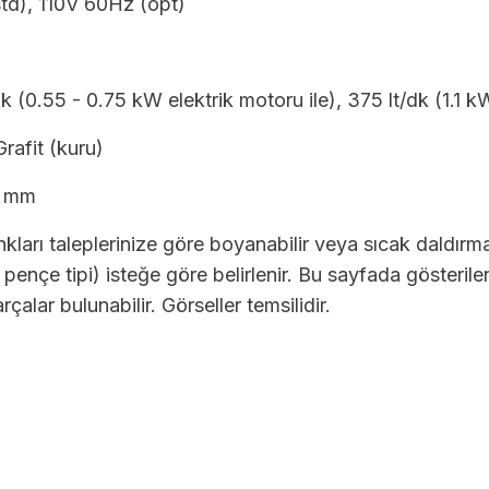
td), 110V 60Hz (opt)
k (0.55 - 0.75 kW elektrik motoru ile), 375 lt/dk (1.1 kW
Grafit (kuru)
9 mm
kları taleplerinize göre boyanabilir veya sıcak daldırm
 pençe tipi) isteğe göre belirlenir. Bu sayfada gösteri
çalar bulunabilir. Görseller temsilidir.