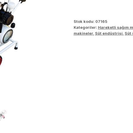
Stok kodu:
07165
Kategoriler:
Hareketli sağım m
makineler
,
Süt endüstrisi
,
Süt 