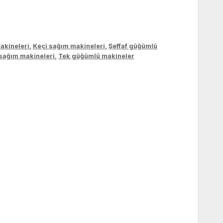
akineleri
,
Keçi sağım makineleri
,
Şeffaf güğümlü
sağım makineleri
,
Tek güğümlü makineler