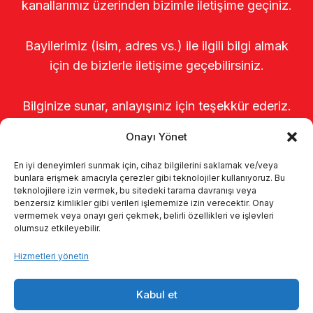
kanallarımız üzerinden bizimle iletişime geçiniz.
Bayilerimiz (isim, adres vs.) ile ilgili bilgi almak
için de bizlerle iletişime geçebilirsiniz.
Bilginize sunar, anlayışınız için teşekkür ederiz.
Onayı Yönet
En iyi deneyimleri sunmak için, cihaz bilgilerini saklamak ve/veya
bunlara erişmek amacıyla çerezler gibi teknolojiler kullanıyoruz. Bu
teknolojilere izin vermek, bu sitedeki tarama davranışı veya
benzersiz kimlikler gibi verileri işlememize izin verecektir. Onay
vermemek veya onayı geri çekmek, belirli özellikleri ve işlevleri
olumsuz etkileyebilir.
Anasayfa
Hakkımızda
Ürünler
Hizmetleri yönetin
Sağımhaneler
Kataloglar
KVKK
Kabul et
Kalite politikamız
İletişim