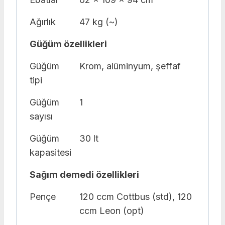
Ağırlık
47 kg (~)
Güğüm özellikleri
Güğüm
Krom, alüminyum, şeffaf
tipi
Güğüm
1
sayısı
Güğüm
30 lt
kapasitesi
Sağım demedi özellikleri
Pençe
120 ccm Cottbus (std), 120
ccm Leon (opt)