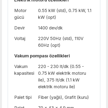
Motor
0.55 kW (std), 0.75 kW, 1.1
gücü
kW (opt)
Devir
1400 dev/dk
Voltaj
220V 50Hz (std), 110V
60Hz (opt)
Vakum pompası özellikleri
Vakum
220 - 230 lt/dk (0.55 -
kapasitesi
0.75 kW elektrik motoru
ile), 375 lt/dk (1.1 kW
elektrik motoru ile)
Palet tipi
Fiber (yağlı), Grafit (kuru)
Palet
70 x 43 x 4.9 mm