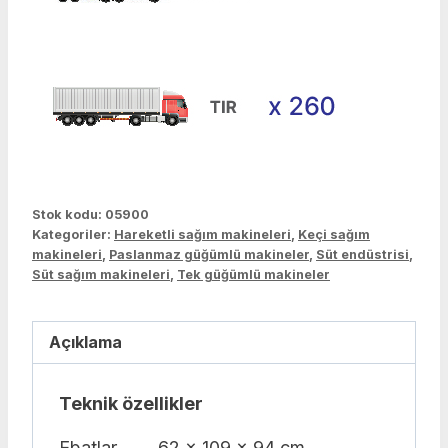
Stok kodu:
05900
Kategoriler:
Hareketli sağım makineleri
,
Keçi sağım
makineleri
,
Paslanmaz güğümlü makineler
,
Süt endüstrisi
,
Süt sağım makineleri
,
Tek güğümlü makineler
Açıklama
Teknik özellikler
Ebatlar
62 x 109 x 94 cm