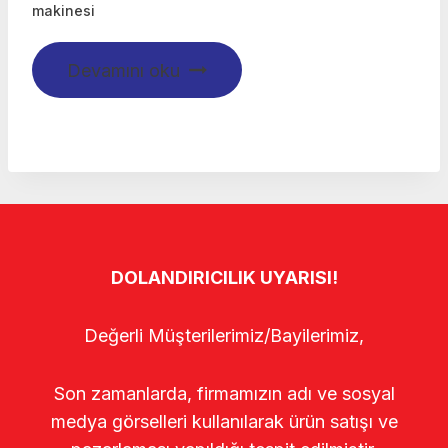
makinesi
Devamını oku
DOLANDIRICILIK UYARISI!
Değerli Müşterilerimiz/Bayilerimiz,
Son zamanlarda, firmamızın adı ve sosyal
medya görselleri kullanılarak ürün satışı ve