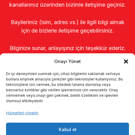
kanallarımız üzerinden bizimle iletişime geçiniz.
Bayilerimiz (isim, adres vs.) ile ilgili bilgi almak
için de bizlerle iletişime geçebilirsiniz.
Bilginize sunar, anlayışınız için teşekkür ederiz.
Onayı Yönet
En iyi deneyimleri sunmak için, cihaz bilgilerini saklamak ve/veya
bunlara erişmek amacıyla çerezler gibi teknolojiler kullanıyoruz. Bu
teknolojilere izin vermek, bu sitedeki tarama davranışı veya
benzersiz kimlikler gibi verileri işlememize izin verecektir. Onay
vermemek veya onayı geri çekmek, belirli özellikleri ve işlevleri
olumsuz etkileyebilir.
Anasayfa
Hakkımızda
Ürünler
Hizmetleri yönetin
Sağımhaneler
Kataloglar
KVKK
Kabul et
Kalite politikamız
İletişim