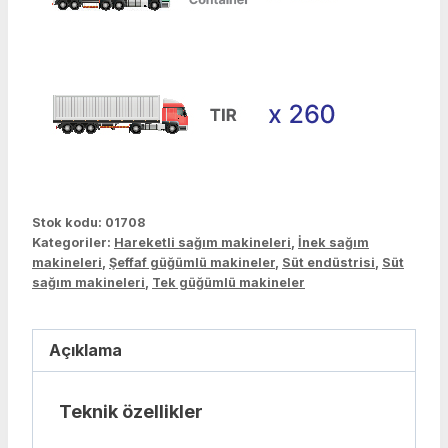
Stok kodu:
01708
Kategoriler:
Hareketli sağım makineleri
,
İnek sağım
makineleri
,
Şeffaf güğümlü makineler
,
Süt endüstrisi
,
Süt
sağım makineleri
,
Tek güğümlü makineler
Açıklama
Teknik özellikler