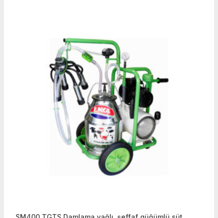
SM400 TGTS Damlama yağlı, şeffaf güğümlü süt