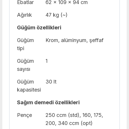
Ebatlar
62 x 109 x 94 cm
Ağırlık
47 kg (~)
Güğüm özellikleri
Güğüm
Krom, alüminyum, şeffaf
tipi
Güğüm
1
sayısı
Güğüm
30 lt
kapasitesi
Sağım demedi özellikleri
Pençe
250 ccm (std), 160, 175,
200, 340 ccm (opt)