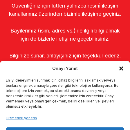
Güvenliğiniz için lütfen yalnızca resmî iletişim
kanallarımız üzerinden bizimle iletişime geçiniz.
Bayilerimiz (isim, adres vs.) ile ilgili bilgi almak
için de bizlerle iletişime geçebilirsiniz.
Bilginize sunar, anlayışınız için teşekkür ederiz.
Onayı Yönet
En iyi deneyimleri sunmak için, cihaz bilgilerini saklamak ve/veya
bunlara erişmek amacıyla çerezler gibi teknolojiler kullanıyoruz. Bu
teknolojilere izin vermek, bu sitedeki tarama davranışı veya
benzersiz kimlikler gibi verileri işlememize izin verecektir. Onay
vermemek veya onayı geri çekmek, belirli özellikleri ve işlevleri
olumsuz etkileyebilir.
Anasayfa
Hakkımızda
Ürünler
Hizmetleri yönetin
Sağımhaneler
Kataloglar
KVKK