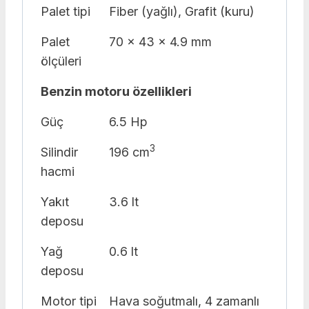
Palet tipi
Fiber (yağlı), Grafit (kuru)
Palet
70 x 43 x 4.9 mm
ölçüleri
Benzin motoru özellikleri
Güç
6.5 Hp
3
Silindir
196 cm
hacmi
Yakıt
3.6 lt
deposu
Yağ
0.6 lt
deposu
Motor tipi
Hava soğutmalı, 4 zamanlı