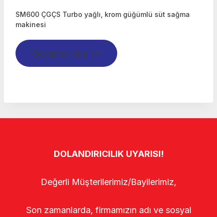
SM600 ÇGÇS Turbo yağlı, krom güğümlü süt sağma
makinesi
Devamını oku
DOLANDIRICILIK UYARISI!
Değerli Müşterilerimiz/Bayilerimiz,
Son zamanlarda, firmamızın adı ve sosyal