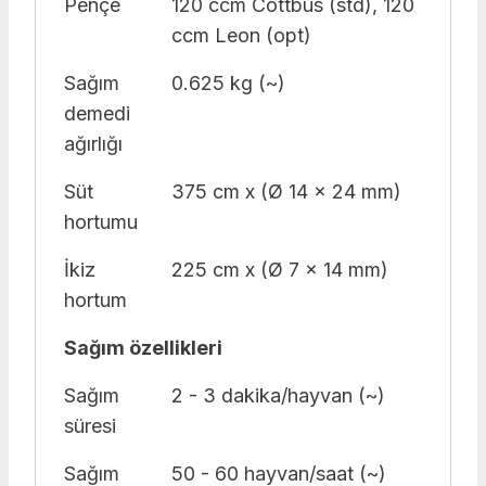
Pençe
120 ccm Cottbus (std), 120
ccm Leon (opt)
Sağım
0.625 kg (~)
demedi
ağırlığı
Süt
375 cm x (Ø 14 x 24 mm)
hortumu
İkiz
225 cm x (Ø 7 x 14 mm)
hortum
Sağım özellikleri
Sağım
2 - 3 dakika/hayvan (~)
süresi
Sağım
50 - 60 hayvan/saat (~)