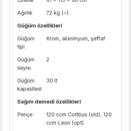
Ağırlık
72 kg (~)
Güğüm özellikleri
Güğüm
Krom, alüminyum, şeffaf
tipi
Güğüm
2
sayısı
Güğüm
30 lt
kapasitesi
Sağım demedi özellikleri
Pençe
120 ccm Cottbus (std), 120
ccm Leon (opt)