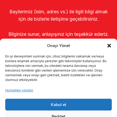
Bayilerimiz (isim, adres vs.) ile ilgili bilgi almak
için de bizlerle iletişime geçebilirsiniz.
Bilginize sunar, anlayışınız için teşekkür ederiz.
Onayı Yönet
En iyi deneyimleri sunmak için, cihaz bilgilerini saklamak ve/veya
bunlara erişmek amacıyla çerezler gibi teknolojiler kullanıyoruz. Bu
teknolojilere izin vermek, bu sitedeki tarama davranışı veya
benzersiz kimlikler gibi verileri işlememize izin verecektir. Onay
vermemek veya onayı geri çekmek, belirli özellikleri ve işlevleri
olumsuz etkileyebilir.
Anasayfa
Hakkımızda
Ürünler
Hizmetleri yönetin
Sağımhaneler
Kataloglar
KVKK
Kabul et
Kalite politikamız
İletişim
Reddet