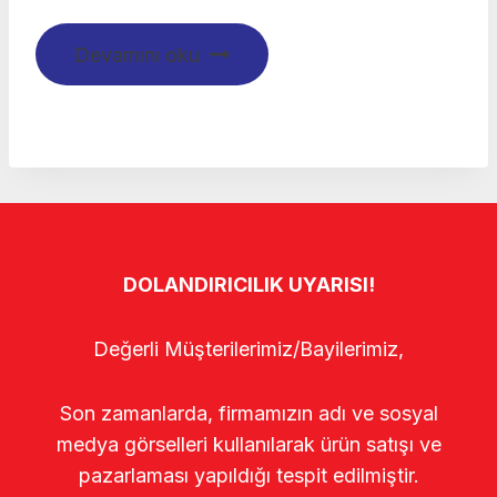
Devamını oku
DOLANDIRICILIK UYARISI!
Değerli Müşterilerimiz/Bayilerimiz,
Son zamanlarda, firmamızın adı ve sosyal
medya görselleri kullanılarak ürün satışı ve
pazarlaması yapıldığı tespit edilmiştir.