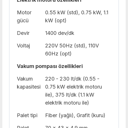
Motor
0.55 kW (std), 0.75 kW, 1.1
gücü
kW (opt)
Devir
1400 dev/dk
Voltaj
220V 50Hz (std), 110V
60Hz (opt)
Vakum pompası özellikleri
Vakum
220 - 230 lt/dk (0.55 -
kapasitesi
0.75 kW elektrik motoru
ile), 375 lt/dk (1.1 kW
elektrik motoru ile)
Palet tipi
Fiber (yağlı), Grafit (kuru)
Palet
70 x 43 x 4.9 mm