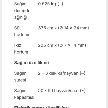
Sağım
0.625 kg (~)
demedi
ağırlığı
Süt
375 cm x (Ø 14 x 24 mm)
hortumu
İkiz
225 cm x (Ø 7 x 14 mm)
hortum
Sağım özellikleri
Sağım
2 - 3 dakika/hayvan (~)
süresi
Sağım
50 - 60 hayvan/saat (~)
kapasitesi
Elektrik motoru özellikleri