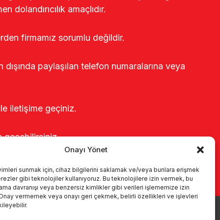
en dolandırıcılık amaçlıdır.
erden firmamız sorumlu değildir.
rin dışında paylaşılan telefon numaralarına veya
le iletişime geçiniz.
e geçebilirsiniz.
Onayı Yönet
yimleri sunmak için, cihaz bilgilerini saklamak ve/veya bunlara erişmek
ezler gibi teknolojiler kullanıyoruz. Bu teknolojilere izin vermek, bu
rama davranışı veya benzersiz kimlikler gibi verileri işlememize izin
 Onay vermemek veya onayı geri çekmek, belirli özellikleri ve işlevleri
leyebilir.