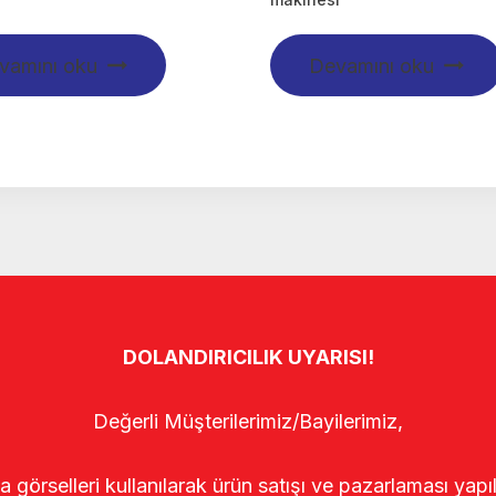
vamını oku
Devamını oku
DOLANDIRICILIK UYARISI!
Değerli Müşterilerimiz/Bayilerimiz,
rselleri kullanılarak ürün satışı ve pazarlaması yapıldı