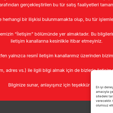
arafından gerçekleştirilen bu tür satış faaliyetleri tamam
le herhangi bir ilişkisi bulunmamakta olup, bu tür işleml
temizin “İletişim” bölümünde yer almaktadır. Bu bilgile
iletişim kanallarına kesinlikle itibar etmeyiniz.
tfen yalnızca resmî iletişim kanallarımız üzerinden bizim
m, adres vs.) ile ilgili bilgi almak için de bizlerle iletişim
Bilginize sunar, anlayışınız için teşekkür ederiz.
En iyi dene
amacıyla çer
sitedeki ta
verecektir.
olumsuz etki