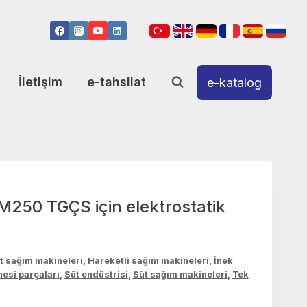
İletişim
e-tahsilat
e-katalog
M250 TGÇS için elektrostatik
t sağım makineleri
,
Hareketli sağım makineleri
,
İnek
esi parçaları
,
Süt endüstrisi
,
Süt sağım makineleri
,
Tek