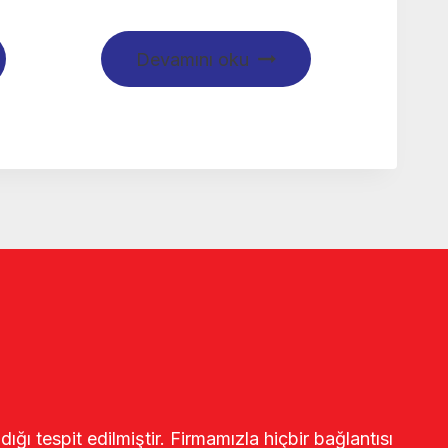
Devamını oku
ğı tespit edilmiştir. Firmamızla hiçbir bağlantısı