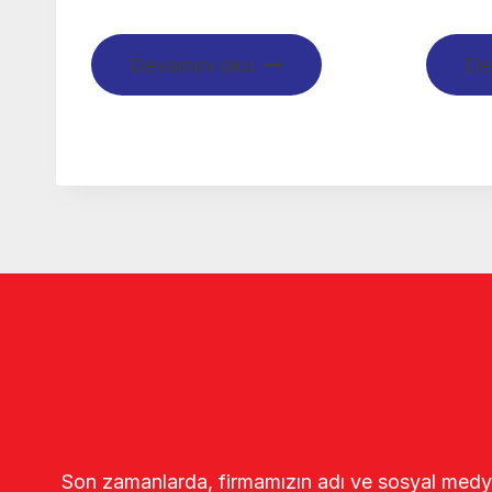
Devamını oku
De
Son zamanlarda, firmamızın adı ve sosyal medya gö