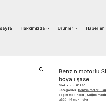
sayfa
Hakkımızda
Ürünler
Haberler
Benzin motorlu S
boyalı şase
Stok kodu:
01286
Kategoriler:
Benzin motorlu sü
sağım makineleri
,
Sağım makin
güğümlü makineler