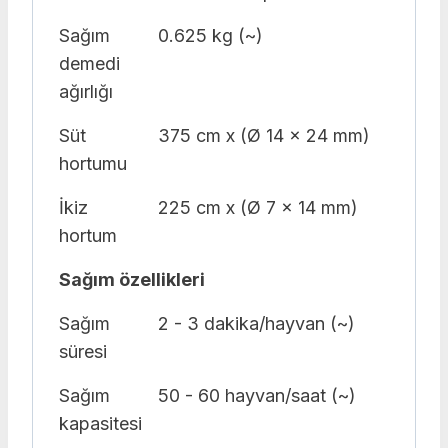
Sağım
0.625 kg (~)
demedi
ağırlığı
Süt
375 cm x (Ø 14 x 24 mm)
hortumu
İkiz
225 cm x (Ø 7 x 14 mm)
hortum
Sağım özellikleri
Sağım
2 - 3 dakika/hayvan (~)
süresi
Sağım
50 - 60 hayvan/saat (~)
kapasitesi