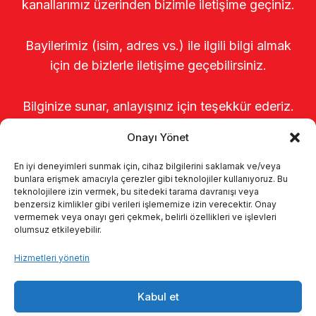
kanallarımız üzerinden bizimle iletişime geçiniz.
Bayilerimiz (isim, adres vs.) ile ilgili bilgi almak
için de bizlerle iletişime geçebilirsiniz.
Bilginize sunar, anlayışınız için teşekkür ederiz.
Onayı Yönet
En iyi deneyimleri sunmak için, cihaz bilgilerini saklamak ve/veya
bunlara erişmek amacıyla çerezler gibi teknolojiler kullanıyoruz. Bu
teknolojilere izin vermek, bu sitedeki tarama davranışı veya
benzersiz kimlikler gibi verileri işlememize izin verecektir. Onay
vermemek veya onayı geri çekmek, belirli özellikleri ve işlevleri
olumsuz etkileyebilir.
Anasayfa
Hakkımızda
Ürünler
Hizmetleri yönetin
Sağımhaneler
Kataloglar
KVKK
Kabul et
Kalite politikamız
İletişim