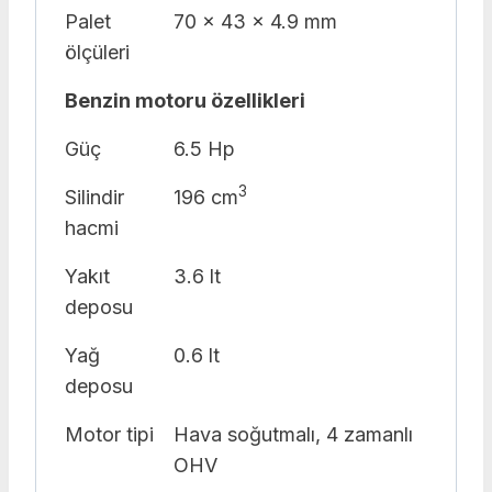
Palet
70 x 43 x 4.9 mm
ölçüleri
Benzin motoru özellikleri
Güç
6.5 Hp
3
Silindir
196 cm
hacmi
Yakıt
3.6 lt
deposu
Yağ
0.6 lt
deposu
Motor tipi
Hava soğutmalı, 4 zamanlı
OHV