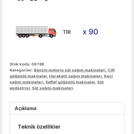
Stok kodu:
06788
Kategoriler:
Benzin motorlu süt sağım makineleri
,
Çift
güğümlü makineler
,
Hareketli sağım makineleri
,
Keçi
sağım makineleri
,
Şeffaf güğümlü makineler
,
Süt
endüstrisi
,
Süt sağım makineleri
Açıklama
Teknik özellikler