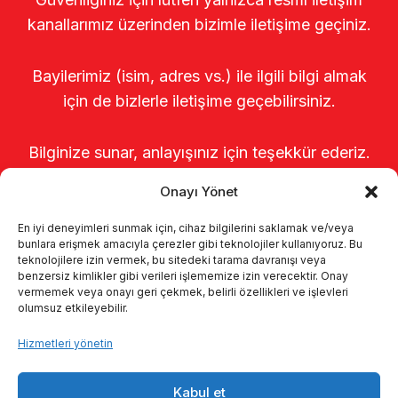
kanallarımız üzerinden bizimle iletişime geçiniz.
Bayilerimiz (isim, adres vs.) ile ilgili bilgi almak
için de bizlerle iletişime geçebilirsiniz.
Bilginize sunar, anlayışınız için teşekkür ederiz.
Onayı Yönet
En iyi deneyimleri sunmak için, cihaz bilgilerini saklamak ve/veya
bunlara erişmek amacıyla çerezler gibi teknolojiler kullanıyoruz. Bu
teknolojilere izin vermek, bu sitedeki tarama davranışı veya
benzersiz kimlikler gibi verileri işlememize izin verecektir. Onay
vermemek veya onayı geri çekmek, belirli özellikleri ve işlevleri
olumsuz etkileyebilir.
Anasayfa
Hakkımızda
Ürünler
Hizmetleri yönetin
Sağımhaneler
Kataloglar
KVKK
Kabul et
Kalite politikamız
İletişim