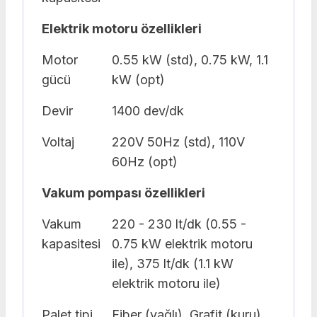
Elektrik motoru özellikleri
Motor
0.55 kW (std), 0.75 kW, 1.1
gücü
kW (opt)
Devir
1400 dev/dk
Voltaj
220V 50Hz (std), 110V
60Hz (opt)
Vakum pompası özellikleri
Vakum
220 - 230 lt/dk (0.55 -
kapasitesi
0.75 kW elektrik motoru
ile), 375 lt/dk (1.1 kW
elektrik motoru ile)
Palet tipi
Fiber (yağlı), Grafit (kuru)