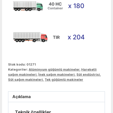
Stok kodu:
01271
Kategoriler:
Alüminyum güğümlü makineler
,
Hareketli
sağım makineleri
,
İnek sağım makineleri
,
Süt endüstrisi
,
Süt sağım makineleri
,
Tek güğümlü makineler
Açıklama
Teknik özellikler