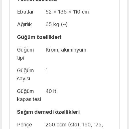
Ebatlar
62 x 135 x 110 cm
Ağırlık
65 kg (~)
Güğüm özellikleri
Güğüm
Krom, alüminyum
tipi
Güğüm
1
sayısı
Güğüm
40 lt
kapasitesi
Sağım demedi özellikleri
Pençe
250 ccm (std), 160, 175,