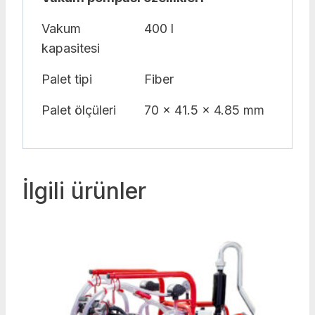
Vakum
400 l
kapasitesi
Palet tipi
Fiber
Palet ölçüleri
70 x 41.5 x 4.85 mm
İlgili ürünler