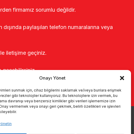
erden firmamız sorumlu değildir.
rin dışında paylaşılan telefon numaralarına veya
le iletişime geçiniz.
e geçebilirsiniz.
Onayı Yönet
yimleri sunmak için, cihaz bilgilerini saklamak ve/veya bunlara erişmek
ezler gibi teknolojiler kullanıyoruz. Bu teknolojilere izin vermek, bu
rama davranışı veya benzersiz kimlikler gibi verileri işlememize izin
 Onay vermemek veya onayı geri çekmek, belirli özellikleri ve işlevleri
leyebilir.
yönetin
r
Kataloglar
KVKK
Kalite politikamız
İletişim