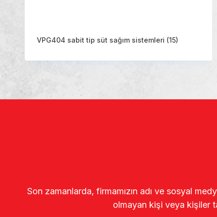
VPG404 sabit tip süt sağım sistemleri
(15)
Son zamanlarda, firmamızın adı ve sosyal medya gö
olmayan kişi veya kişiler t