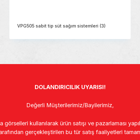
VPG505 sabit tip süt sağım sistemleri
(3)
DOLANDIRICILIK UYARISI!
Değerli Müşterilerimiz/Bayilerimiz,
rselleri kullanılarak ürün satışı ve pazarlaması yapıldı
arafından gerçekleştirilen bu tür satış faaliyetleri tamam