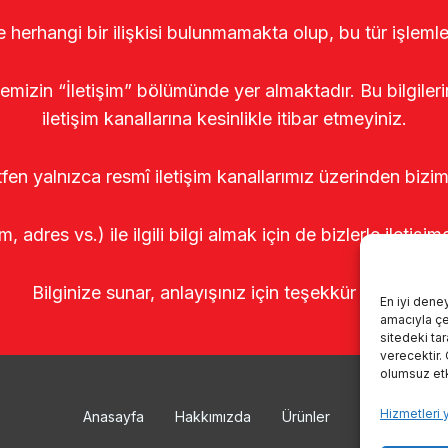
le herhangi bir ilişkisi bulunmamakta olup, bu tür işleml
temizin “İletişim” bölümünde yer almaktadır. Bu bilgile
iletişim kanallarına kesinlikle itibar etmeyiniz.
tfen yalnızca resmî iletişim kanallarımız üzerinden bizim
m, adres vs.) ile ilgili bilgi almak için de bizlerle iletişim
Bilginize sunar, anlayışınız için teşekkür ederiz.
En iyi dene
amacıyla çer
sitedeki ta
verecektir.
olumsuz etki
Hizmetleri 
Anasayfa
Hakkımızda
Ürünler
Sağımhanele