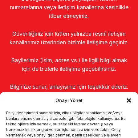
numaralarına veya iletişim kanallarına kesinlikle
itibar etmeyiniz.
Güvenliğiniz için lütfen yalnızca resmî iletişim
kanallarımız üzerinden bizimle iletişime geçiniz.
Bayilerimiz (isim, adres vs.) ile ilgili bilgi almak
için de bizlerle iletişime geçebilirsiniz.
Bilginize sunar, anlayışınız için teşekkür ederiz.
Onayı Yönet
En iyi deneyimleri sunmak için, cihaz bilgilerini saklamak ve/veya
bunlara erişmek amacıyla çerezler gibi teknolojiler kullanıyoruz. Bu
teknolojilere izin vermek, bu sitedeki tarama davranışı veya
benzersiz kimlikler gibi verileri işlememize izin verecektir. Onay
vermemek veya onayı geri çekmek, belirli özellikleri ve işlevleri