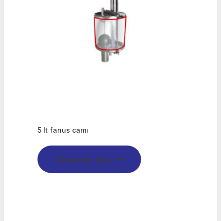
5 lt fanus camı
Devamını oku