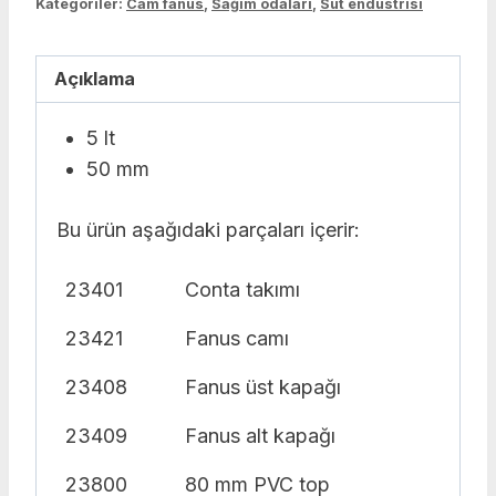
Kategoriler:
Cam fanus
,
Sağım odaları
,
Süt endüstrisi
Açıklama
5 lt
50 mm
Bu ürün aşağıdaki parçaları içerir:
23401
Conta takımı
23421
Fanus camı
23408
Fanus üst kapağı
23409
Fanus alt kapağı
23800
80 mm PVC top