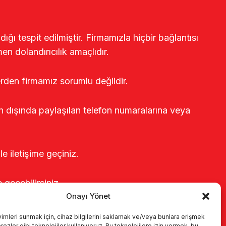
ğı tespit edilmiştir. Firmamızla hiçbir bağlantısı
en dolandırıcılık amaçlıdır.
erden firmamız sorumlu değildir.
rin dışında paylaşılan telefon numaralarına veya
le iletişime geçiniz.
e geçebilirsiniz.
Onayı Yönet
yimleri sunmak için, cihaz bilgilerini saklamak ve/veya bunlara erişmek
ezler gibi teknolojiler kullanıyoruz. Bu teknolojilere izin vermek, bu