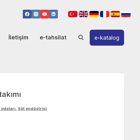
İletişim
e-tahsilat
e-katalog
takımı
 odaları
,
Süt endüstrisi