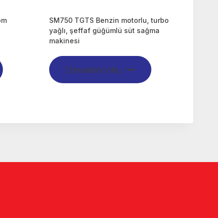
om
SM750 TGTS Benzin motorlu, turbo
i
yağlı, şeffaf güğümlü süt sağma
makinesi
Devamını oku