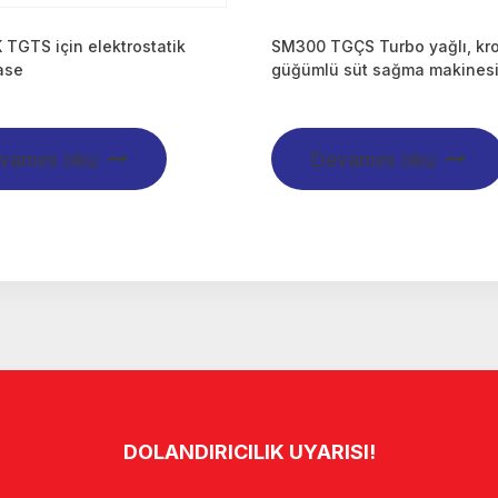
TGTS için elektrostatik
SM300 TGÇS Turbo yağlı, kr
ase
güğümlü süt sağma makines
vamını oku
Devamını oku
DOLANDIRICILIK UYARISI!