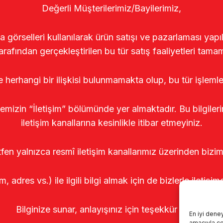
Değerli Müşterilerimiz/Bayilerimiz,
rselleri kullanılarak ürün satışı ve pazarlaması yapıldı
arafından gerçekleştirilen bu tür satış faaliyetleri tamam
le herhangi bir ilişkisi bulunmamakta olup, bu tür işleml
temizin “İletişim” bölümünde yer almaktadır. Bu bilgile
iletişim kanallarına kesinlikle itibar etmeyiniz.
tfen yalnızca resmî iletişim kanallarımız üzerinden bizim
m, adres vs.) ile ilgili bilgi almak için de bizlerle iletişim
Bilginize sunar, anlayışınız için teşekkür ederiz.
En iyi dene
amacıyla çer