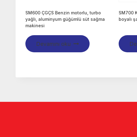
SM600 ÇGÇS Benzin motorlu, turbo
SM700 K 
yağlı, aluminyum güğümlü süt sağma
boyalı ş
makinesi
Devamını oku
De