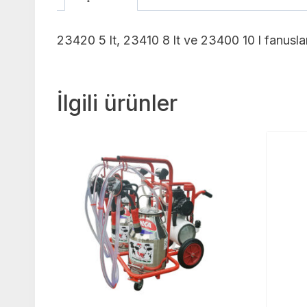
23420 5 lt, 23410 8 lt ve 23400 10 l fanusla
İlgili ürünler