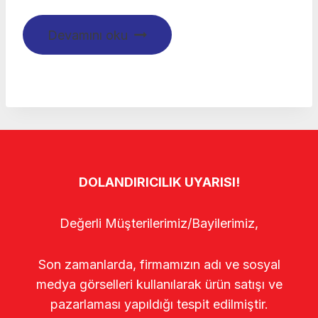
Devamını oku
DOLANDIRICILIK UYARISI!
Değerli Müşterilerimiz/Bayilerimiz,
Son zamanlarda, firmamızın adı ve sosyal
medya görselleri kullanılarak ürün satışı ve
pazarlaması yapıldığı tespit edilmiştir.