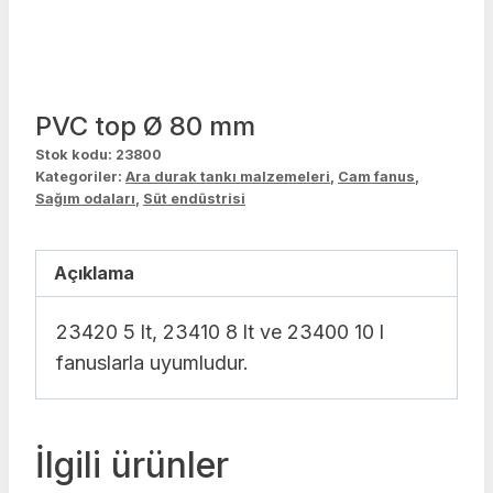
PVC top Ø 80 mm
Stok kodu:
23800
Kategoriler:
Ara durak tankı malzemeleri
,
Cam fanus
,
Sağım odaları
,
Süt endüstrisi
Açıklama
23420 5 lt, 23410 8 lt ve 23400 10 l
fanuslarla uyumludur.
İlgili ürünler