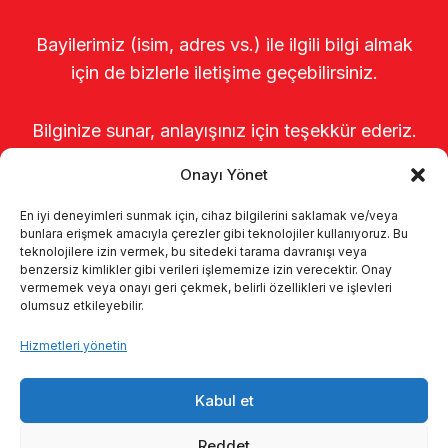
Bayilerimiz (isim, adres vs.) ile ilgili bilgi almak
için de bizlerle iletişime geçebilirsiniz.
Bilginize sunar, anlayışınız için teşekkür ederiz.
Onayı Yönet
En iyi deneyimleri sunmak için, cihaz bilgilerini saklamak ve/veya
bunlara erişmek amacıyla çerezler gibi teknolojiler kullanıyoruz. Bu
teknolojilere izin vermek, bu sitedeki tarama davranışı veya
benzersiz kimlikler gibi verileri işlememize izin verecektir. Onay
vermemek veya onayı geri çekmek, belirli özellikleri ve işlevleri
olumsuz etkileyebilir.
Anasayfa
Hakkımızda
Ürünler
Hizmetleri yönetin
Sağımhaneler
Kataloglar
KVKK
Kabul et
Kalite politikamız
İletişim
Reddet