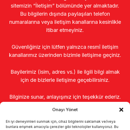
sitemizin “İletişim” bölümünde yer almaktadır.
Bu bilgilerin dışında paylaşılan telefon
numaralarına veya iletişim kanallarına kesinlikle
itibar etmeyiniz.
Güvenliğiniz için lütfen yalnızca resmî iletişim
kanallarımız üzerinden bizimle iletişime geçiniz.
Bayilerimiz (isim, adres vs.) ile ilgili bilgi almak
için de bizlerle iletişime geçebilirsiniz.
Bilginize sunar, anlayışınız için teşekkür ederiz.
Onayı Yönet
En iyi deneyimleri sunmak için, cihaz bilgilerini saklamak ve/veya
bunlara erişmek amacıyla çerezler gibi teknolojiler kullanıyoruz. Bu