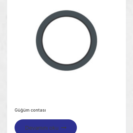
Güğüm contası
Devamını oku