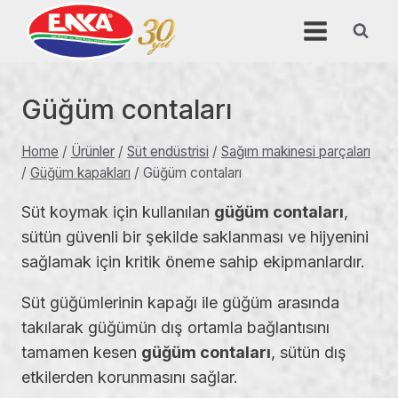
Skip
to
content
Güğüm contaları
Home
/
Ürünler
/
Süt endüstrisi
/
Sağım makinesi parçaları
/
Güğüm kapakları
/
Güğüm contaları
Süt koymak için kullanılan
güğüm contaları
,
sütün güvenli bir şekilde saklanması ve hijyenini
sağlamak için kritik öneme sahip ekipmanlardır.
Süt güğümlerinin kapağı ile güğüm arasında
takılarak güğümün dış ortamla bağlantısını
tamamen kesen
güğüm contaları
, sütün dış
etkilerden korunmasını sağlar.