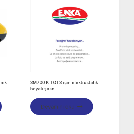
anik
SM700 K TGTS için elektrostatik
boyalı şase
Devamını oku