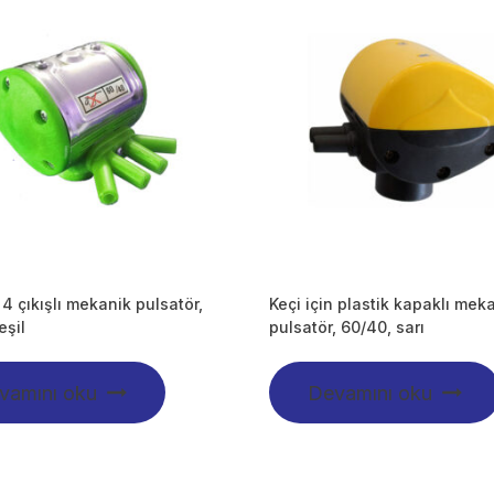
 4 çıkışlı mekanik pulsatör,
Keçi için plastik kapaklı mek
eşil
pulsatör, 60/40, sarı
vamını oku
Devamını oku