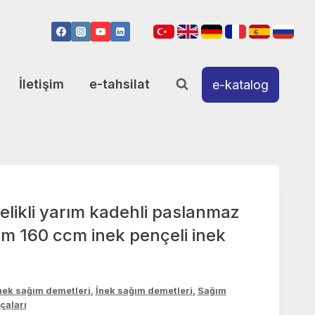
İletişim
e-tahsilat
e-katalog
likli yarım kadehli paslanmaz
 mm 160 ccm inek pençeli inek
nek sağım demetleri
,
İnek sağım demetleri
,
Sağım
çaları