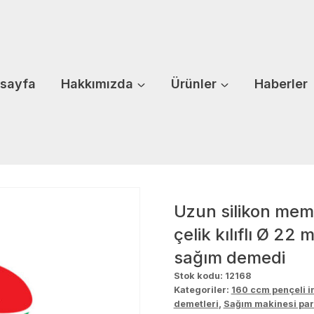
sayfa
Hakkımızda
Ürünler
Haberler
Uzun silikon meme
çelik kılıflı Ø 22
sağım demedi
Stok kodu:
12168
Kategoriler:
160 ccm pençeli i
demetleri
,
Sağım makinesi par