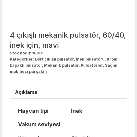
4 çıkışlı mekanik pulsatör, 60/40,
inek için, mavi
Stok kodu:
10301
Kategoriler:
Dört çıkışlı pulsatör
,
İnek pulsatörü
,
Krom
kapaklı pulsatör
,
Mekanik pulsatör
,
Pulsatörler
,
Sağım
makinesi parçaları
Açıklama
Hayvan tipi
İnek
Vakum seviyesi