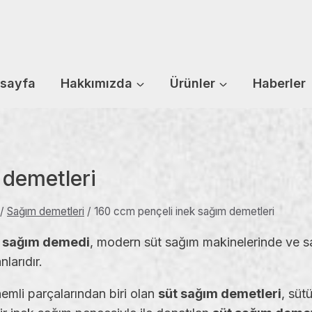
sayfa
Hakkımızda
Ürünler
Haberler
 demetleri
/
Sağım demetleri
/
160 ccm pençeli inek sağım demetleri
k sağım demedi
, modern süt sağım makinelerinde ve sa
larıdır.
emli parçalarından biri olan
süt sağım demetleri
, süt