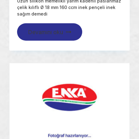
Uzun silikon memelikli yarım kadehli paslanmaz
çelik kılıflı Ø 18 mm 160 ccm inek pençeli inek
sağım demedi
Devamını oku