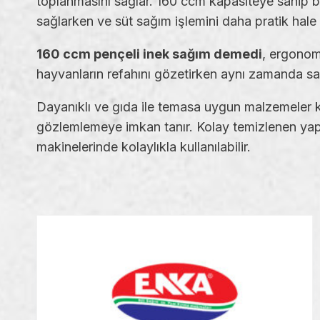
toplanmasını sağlar. 160 ccm kapasiteye sahip bi
sağlarken ve süt sağım işlemini daha pratik hale g
160 ccm pençeli inek sağım demedi
, ergonomi
hayvanların refahını gözetirken aynı zamanda sağ
Dayanıklı ve gıda ile temasa uygun malzemeler ku
gözlemlemeye imkan tanır. Kolay temizlenen yapıs
makinelerinde kolaylıkla kullanılabilir.