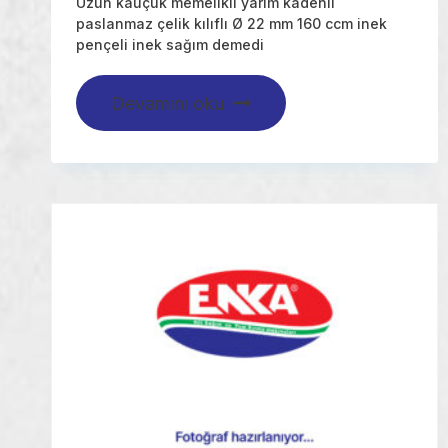
Uzun kauçuk memelikli yarım kadehli
paslanmaz çelik kılıflı Ø 22 mm 160 ccm inek
pençeli inek sağım demedi
Devamını oku