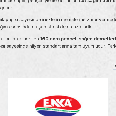
r inek sağım pençesiyle ile donatılan
süt sağım demet
etirir.
k yapısı sayesinde ineklerin memelerine zarar vermeden 
ım esnasında oluşan stresi de en aza indirir.
llanılarak üretilen
160 ccm pençeli sağım demetler
ı sayesinde hijyen standartlarına tam uyumludur. Farkl