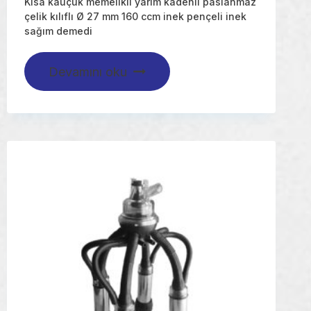
Kısa kauçuk memelikli yarım kadehli paslanmaz
çelik kılıflı Ø 27 mm 160 ccm inek pençeli inek
sağım demedi
Devamını oku