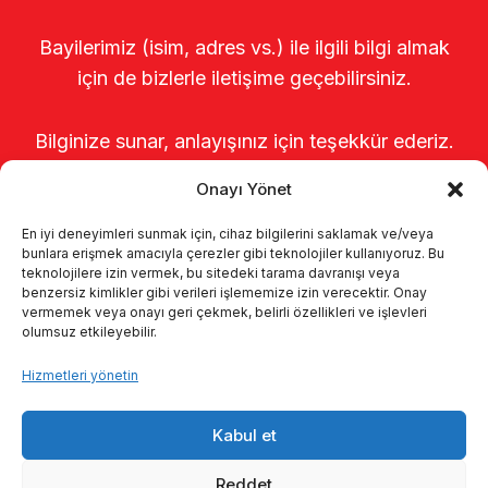
Bayilerimiz (isim, adres vs.) ile ilgili bilgi almak
için de bizlerle iletişime geçebilirsiniz.
Bilginize sunar, anlayışınız için teşekkür ederiz.
Onayı Yönet
En iyi deneyimleri sunmak için, cihaz bilgilerini saklamak ve/veya
bunlara erişmek amacıyla çerezler gibi teknolojiler kullanıyoruz. Bu
teknolojilere izin vermek, bu sitedeki tarama davranışı veya
benzersiz kimlikler gibi verileri işlememize izin verecektir. Onay
vermemek veya onayı geri çekmek, belirli özellikleri ve işlevleri
olumsuz etkileyebilir.
Anasayfa
Hakkımızda
Ürünler
Hizmetleri yönetin
Sağımhaneler
Kataloglar
KVKK
Kabul et
Kalite politikamız
İletişim
Reddet