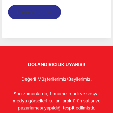
Devamını oku
DOLANDIRICILIK UYARISI!
Değerli Müşterilerimiz/Bayilerimiz,
Son zamanlarda, firmamızın adı ve sosyal
medya görselleri kullanılarak ürün satışı ve
pazarlaması yapıldığı tespit edilmiştir.