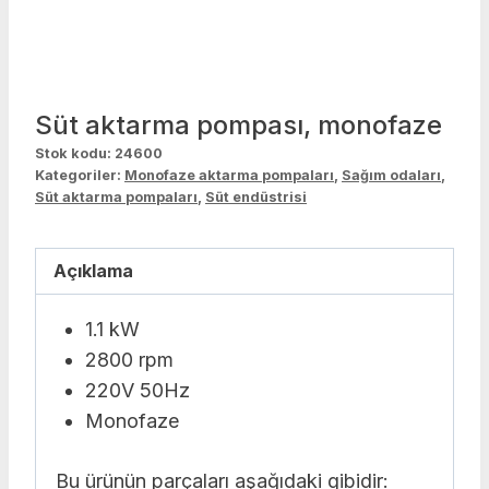
Süt aktarma pompası, monofaze
Stok kodu:
24600
Kategoriler:
Monofaze aktarma pompaları
,
Sağım odaları
,
Süt aktarma pompaları
,
Süt endüstrisi
Açıklama
1.1 kW
2800 rpm
220V 50Hz
Monofaze
Bu ürünün parçaları aşağıdaki gibidir: