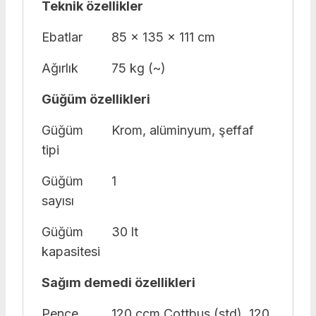
Teknik özellikler
Ebatlar
85 x 135 x 111 cm
Ağırlık
75 kg (~)
Güğüm özellikleri
Güğüm
Krom, alüminyum, şeffaf
tipi
Güğüm
1
sayısı
Güğüm
30 lt
kapasitesi
Sağım demedi özellikleri
Pençe
120 ccm Cottbus (std), 120