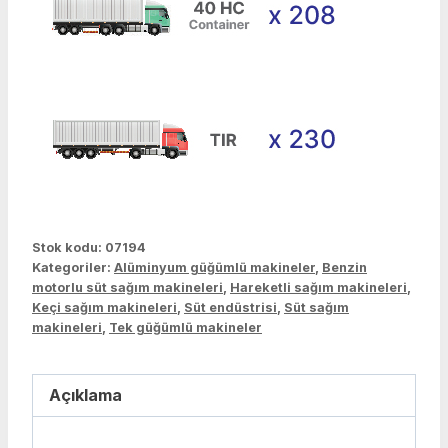
Stok kodu:
07194
Kategoriler:
Alüminyum güğümlü makineler
,
Benzin
motorlu süt sağım makineleri
,
Hareketli sağım makineleri
,
Keçi sağım makineleri
,
Süt endüstrisi
,
Süt sağım
makineleri
,
Tek güğümlü makineler
Açıklama