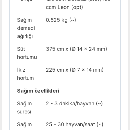
ccm Leon (opt)
Sağım
0.625 kg (~)
demedi
ağırlığı
Süt
375 cm x (Ø 14 x 24 mm)
hortumu
İkiz
225 cm x (Ø 7 x 14 mm)
hortum
Sağım özellikleri
Sağım
2 - 3 dakika/hayvan (~)
süresi
Sağım
25 - 30 hayvan/saat (~)