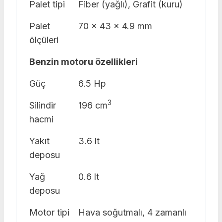
Palet tipi
Fiber (yağlı), Grafit (kuru)
Palet
70 x 43 x 4.9 mm
ölçüleri
Benzin motoru özellikleri
Güç
6.5 Hp
3
Silindir
196 cm
hacmi
Yakıt
3.6 lt
deposu
Yağ
0.6 lt
deposu
Motor tipi
Hava soğutmalı, 4 zamanlı