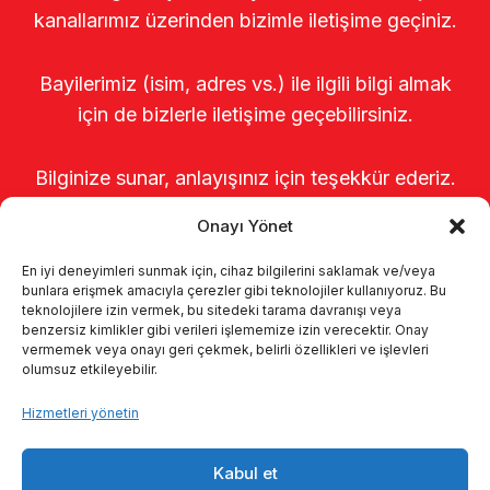
kanallarımız üzerinden bizimle iletişime geçiniz.
Bayilerimiz (isim, adres vs.) ile ilgili bilgi almak
için de bizlerle iletişime geçebilirsiniz.
Bilginize sunar, anlayışınız için teşekkür ederiz.
Onayı Yönet
En iyi deneyimleri sunmak için, cihaz bilgilerini saklamak ve/veya
bunlara erişmek amacıyla çerezler gibi teknolojiler kullanıyoruz. Bu
teknolojilere izin vermek, bu sitedeki tarama davranışı veya
benzersiz kimlikler gibi verileri işlememize izin verecektir. Onay
vermemek veya onayı geri çekmek, belirli özellikleri ve işlevleri
olumsuz etkileyebilir.
Anasayfa
Hakkımızda
Ürünler
Hizmetleri yönetin
Sağımhaneler
Kataloglar
KVKK
Kabul et
Kalite politikamız
İletişim