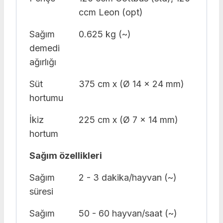
ccm Leon (opt)
Sağım
0.625 kg (~)
demedi
ağırlığı
Süt
375 cm x (Ø 14 x 24 mm)
hortumu
İkiz
225 cm x (Ø 7 x 14 mm)
hortum
Sağım özellikleri
Sağım
2 - 3 dakika/hayvan (~)
süresi
Sağım
50 - 60 hayvan/saat (~)