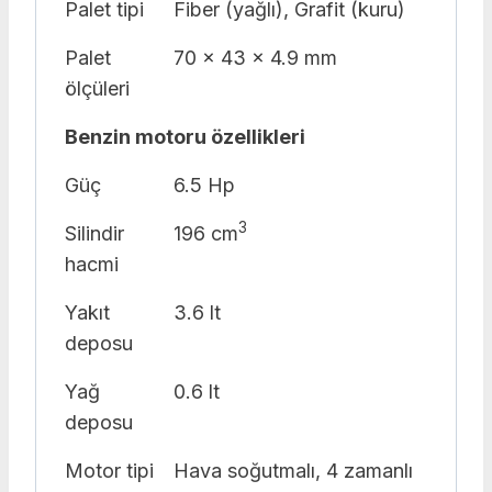
Palet tipi
Fiber (yağlı), Grafit (kuru)
Palet
70 x 43 x 4.9 mm
ölçüleri
Benzin motoru özellikleri
Güç
6.5 Hp
3
Silindir
196 cm
hacmi
Yakıt
3.6 lt
deposu
Yağ
0.6 lt
deposu
Motor tipi
Hava soğutmalı, 4 zamanlı