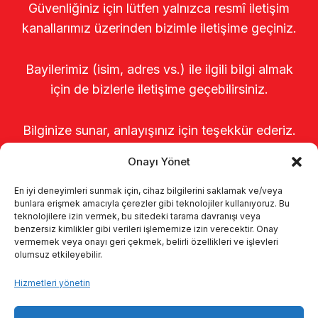
Güvenliğiniz için lütfen yalnızca resmî iletişim
kanallarımız üzerinden bizimle iletişime geçiniz.
Bayilerimiz (isim, adres vs.) ile ilgili bilgi almak
için de bizlerle iletişime geçebilirsiniz.
Bilginize sunar, anlayışınız için teşekkür ederiz.
Onayı Yönet
En iyi deneyimleri sunmak için, cihaz bilgilerini saklamak ve/veya
bunlara erişmek amacıyla çerezler gibi teknolojiler kullanıyoruz. Bu
teknolojilere izin vermek, bu sitedeki tarama davranışı veya
benzersiz kimlikler gibi verileri işlememize izin verecektir. Onay
vermemek veya onayı geri çekmek, belirli özellikleri ve işlevleri
olumsuz etkileyebilir.
Anasayfa
Hakkımızda
Ürünler
Hizmetleri yönetin
Sağımhaneler
Kataloglar
KVKK