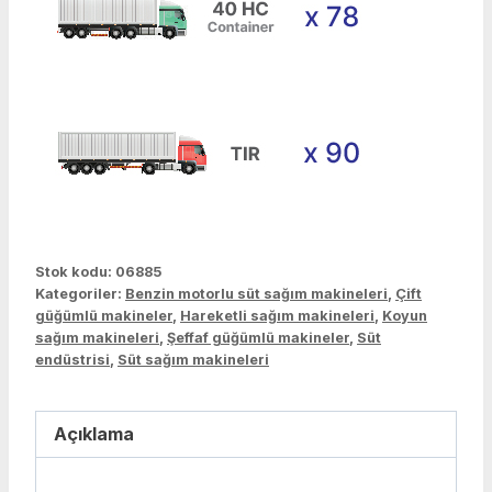
Stok kodu:
06885
Kategoriler:
Benzin motorlu süt sağım makineleri
,
Çift
güğümlü makineler
,
Hareketli sağım makineleri
,
Koyun
sağım makineleri
,
Şeffaf güğümlü makineler
,
Süt
endüstrisi
,
Süt sağım makineleri
Açıklama