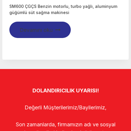
SM600 ÇGÇS Benzin motorlu, turbo yağlı, aluminyum
güğümlü süt sağma makinesi
Devamını oku
DOLANDIRICILIK UYARISI!
Değerli Müşterilerimiz/Bayilerimiz,
Son zamanlarda, firmamızın adı ve sosyal