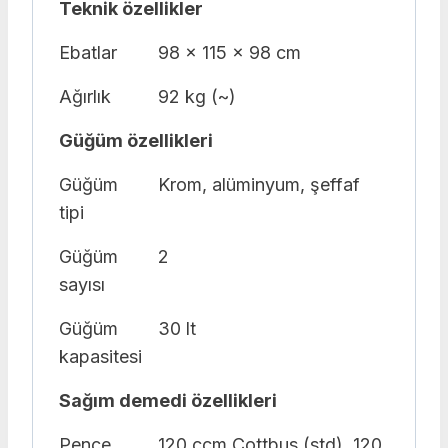
Teknik özellikler
Ebatlar
98 x 115 x 98 cm
Ağırlık
92 kg (~)
Güğüm özellikleri
Güğüm
Krom, alüminyum, şeffaf
tipi
Güğüm
2
sayısı
Güğüm
30 lt
kapasitesi
Sağım demedi özellikleri
Pençe
120 ccm Cottbus (std), 120