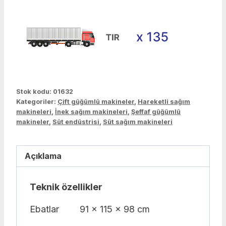
Stok kodu:
01632
Kategoriler:
Çift güğümlü makineler
,
Hareketli sağım
makineleri
,
İnek sağım makineleri
,
Şeffaf güğümlü
makineler
,
Süt endüstrisi
,
Süt sağım makineleri
Açıklama
Teknik özellikler
Ebatlar
91 x 115 x 98 cm