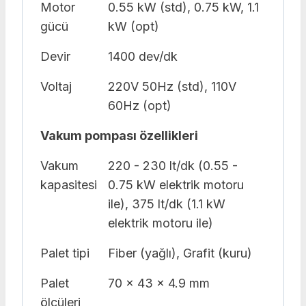
Motor
0.55 kW (std), 0.75 kW, 1.1
gücü
kW (opt)
Devir
1400 dev/dk
Voltaj
220V 50Hz (std), 110V
60Hz (opt)
Vakum pompası özellikleri
Vakum
220 - 230 lt/dk (0.55 -
kapasitesi
0.75 kW elektrik motoru
ile), 375 lt/dk (1.1 kW
elektrik motoru ile)
Palet tipi
Fiber (yağlı), Grafit (kuru)
Palet
70 x 43 x 4.9 mm
ölçüleri