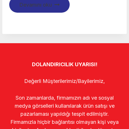
Devamını oku
DOLANDIRICILIK UYARISI!
Değerli Müşterilerimiz/Bayilerimiz,
Son zamanlarda, firmamızın adı ve sosyal
medya görselleri kullanılarak ürün satışı ve
pazarlaması yapıldığı tespit edilmiştir.
Firmamızla hiçbir bağlantısı olmayan kişi veya