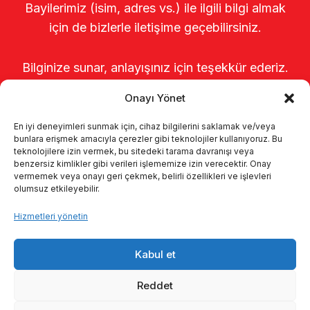
Bayilerimiz (isim, adres vs.) ile ilgili bilgi almak
için de bizlerle iletişime geçebilirsiniz.
Bilginize sunar, anlayışınız için teşekkür ederiz.
Onayı Yönet
En iyi deneyimleri sunmak için, cihaz bilgilerini saklamak ve/veya
bunlara erişmek amacıyla çerezler gibi teknolojiler kullanıyoruz. Bu
teknolojilere izin vermek, bu sitedeki tarama davranışı veya
benzersiz kimlikler gibi verileri işlememize izin verecektir. Onay
vermemek veya onayı geri çekmek, belirli özellikleri ve işlevleri
olumsuz etkileyebilir.
Anasayfa
Hakkımızda
Ürünler
Hizmetleri yönetin
Sağımhaneler
Kataloglar
KVKK
Kabul et
Kalite politikamız
İletişim
Reddet