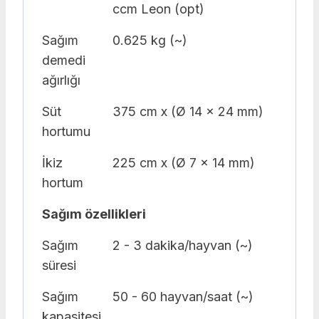
ccm Leon (opt)
Sağım
0.625 kg (~)
demedi
ağırlığı
Süt
375 cm x (Ø 14 x 24 mm)
hortumu
İkiz
225 cm x (Ø 7 x 14 mm)
hortum
Sağım özellikleri
Sağım
2 - 3 dakika/hayvan (~)
süresi
Sağım
50 - 60 hayvan/saat (~)
kapasitesi