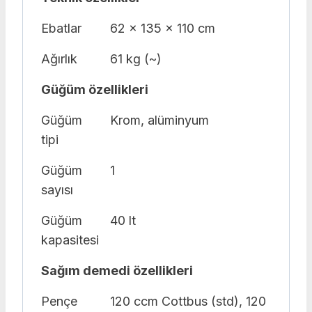
Ebatlar
62 x 135 x 110 cm
Ağırlık
61 kg (~)
Güğüm özellikleri
Güğüm
Krom, alüminyum
tipi
Güğüm
1
sayısı
Güğüm
40 lt
kapasitesi
Sağım demedi özellikleri
Pençe
120 ccm Cottbus (std), 120