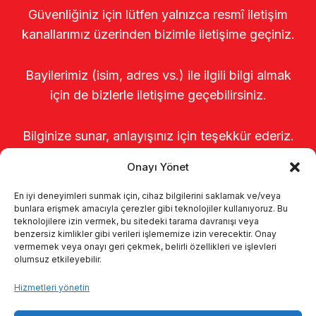
Güvenliğiniz için lütfen yalnızca resmî iletişim
kanallarımız üzerinden bizimle iletişime geçiniz.
Bayilerimiz (isim, adres vs.) ile ilgili bilgi almak
için de bizlerle iletişime geçebilirsiniz.
Bilginize sunar, anlayışınız için teşekkür ederiz.
Onayı Yönet
En iyi deneyimleri sunmak için, cihaz bilgilerini saklamak ve/veya
bunlara erişmek amacıyla çerezler gibi teknolojiler kullanıyoruz. Bu
teknolojilere izin vermek, bu sitedeki tarama davranışı veya
benzersiz kimlikler gibi verileri işlememize izin verecektir. Onay
vermemek veya onayı geri çekmek, belirli özellikleri ve işlevleri
olumsuz etkileyebilir.
Anasayfa
Hakkımızda
Ürünler
Hizmetleri yönetin
Sağımhaneler
Kataloglar
KVKK