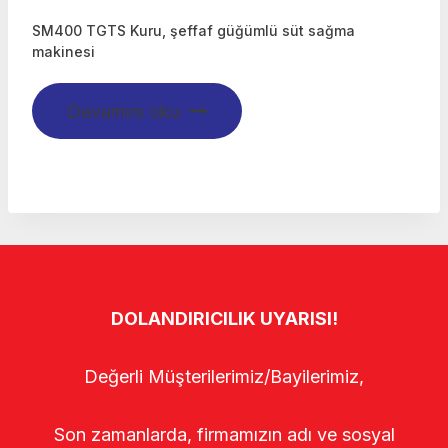
SM400 TGTS Kuru, şeffaf güğümlü süt sağma
makinesi
Devamını oku
DOLANDIRICILIK UYARISI!
Değerli Müşterilerimiz/Bayilerimiz,
Son zamanlarda, firmamızın adı ve sosyal