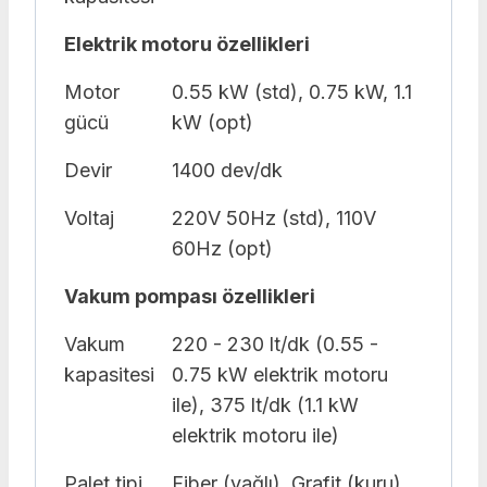
Elektrik motoru özellikleri
Motor
0.55 kW (std), 0.75 kW, 1.1
gücü
kW (opt)
Devir
1400 dev/dk
Voltaj
220V 50Hz (std), 110V
60Hz (opt)
Vakum pompası özellikleri
Vakum
220 - 230 lt/dk (0.55 -
kapasitesi
0.75 kW elektrik motoru
ile), 375 lt/dk (1.1 kW
elektrik motoru ile)
Palet tipi
Fiber (yağlı), Grafit (kuru)