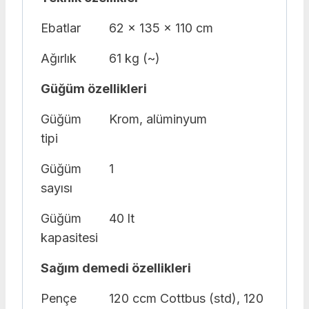
Ebatlar
62 x 135 x 110 cm
Ağırlık
61 kg (~)
Güğüm özellikleri
Güğüm
Krom, alüminyum
tipi
Güğüm
1
sayısı
Güğüm
40 lt
kapasitesi
Sağım demedi özellikleri
Pençe
120 ccm Cottbus (std), 120