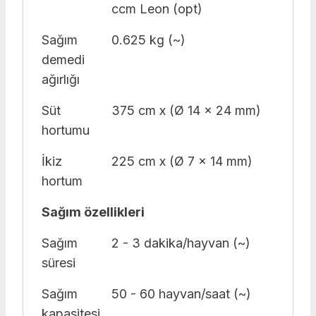
ccm Leon (opt)
Sağım
0.625 kg (~)
demedi
ağırlığı
Süt
375 cm x (Ø 14 x 24 mm)
hortumu
İkiz
225 cm x (Ø 7 x 14 mm)
hortum
Sağım özellikleri
Sağım
2 - 3 dakika/hayvan (~)
süresi
Sağım
50 - 60 hayvan/saat (~)
kapasitesi