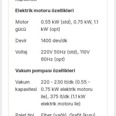
Elektrik motoru özellikleri
Motor
0.55 kW (std), 0.75 kW, 1.1
gücü
kW (opt)
Devir
1400 dev/dk
Voltaj
220V 50Hz (std), 110V
60Hz (opt)
Vakum pompası özellikleri
Vakum
220 - 230 lt/dk (0.55 -
kapasitesi
0.75 kW elektrik motoru
ile), 375 lt/dk (1.1 kW
elektrik motoru ile)
Palet tipi
Fiber (yağlı), Grafit (kuru)