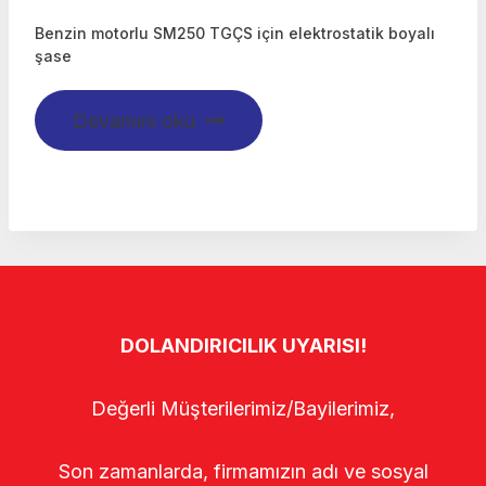
Benzin motorlu SM250 TGÇS için elektrostatik boyalı
şase
Devamını oku
DOLANDIRICILIK UYARISI!
Değerli Müşterilerimiz/Bayilerimiz,
Son zamanlarda, firmamızın adı ve sosyal