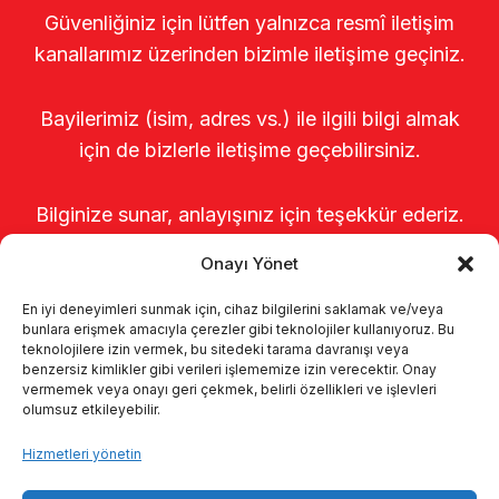
Güvenliğiniz için lütfen yalnızca resmî iletişim
kanallarımız üzerinden bizimle iletişime geçiniz.
Bayilerimiz (isim, adres vs.) ile ilgili bilgi almak
için de bizlerle iletişime geçebilirsiniz.
Bilginize sunar, anlayışınız için teşekkür ederiz.
Onayı Yönet
En iyi deneyimleri sunmak için, cihaz bilgilerini saklamak ve/veya
bunlara erişmek amacıyla çerezler gibi teknolojiler kullanıyoruz. Bu
teknolojilere izin vermek, bu sitedeki tarama davranışı veya
benzersiz kimlikler gibi verileri işlememize izin verecektir. Onay
vermemek veya onayı geri çekmek, belirli özellikleri ve işlevleri
olumsuz etkileyebilir.
Anasayfa
Hakkımızda
Ürünler
Hizmetleri yönetin
Sağımhaneler
Kataloglar
KVKK