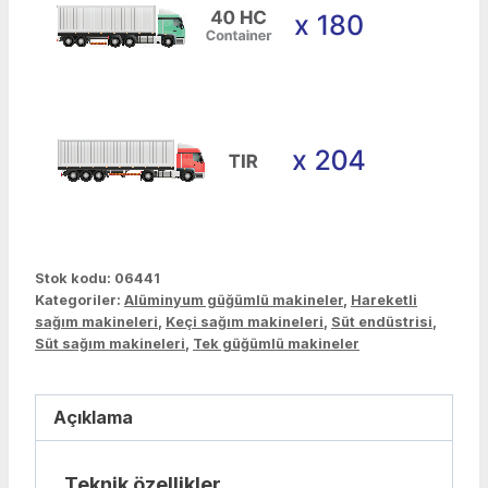
Stok kodu:
06441
Kategoriler:
Alüminyum güğümlü makineler
,
Hareketli
sağım makineleri
,
Keçi sağım makineleri
,
Süt endüstrisi
,
Süt sağım makineleri
,
Tek güğümlü makineler
Açıklama
Teknik özellikler