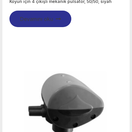
Koyun için 4 çıkışlı mekanik pulsatör, 50/50, siyah
Devamını oku