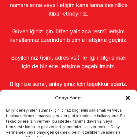
numaralarına veya iletişim kanallarına kesinlikle
itibar etmeyiniz.
Güvenliğiniz için lütfen yalnızca resmî iletişim
kanallarımız üzerinden bizimle iletişime geçiniz.
Bayilerimiz (isim, adres vs.) ile ilgili bilgi almak
için de bizlerle iletişime geçebilirsiniz.
Bilginize sunar, anlayışınız için teşekkür ederiz.
Onayı Yönet
En iyi deneyimleri sunmak için, cihaz bilgilerini saklamak ve/veya
bunlara erişmek amacıyla çerezler gibi teknolojiler kullanıyoruz. Bu
teknolojilere izin vermek, bu sitedeki tarama davranışı veya
benzersiz kimlikler gibi verileri işlememize izin verecektir. Onay
vermemek veya onayı geri çekmek, belirli özellikleri ve işlevleri