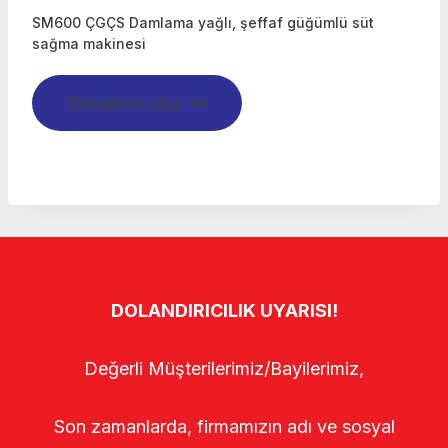
SM600 ÇGÇS Damlama yağlı, şeffaf güğümlü süt
sağma makinesi
Devamını oku
DOLANDIRICILIK UYARISI!
Değerli Müşterilerimiz/Bayilerimiz,
Son zamanlarda, firmamızın adı ve sosyal