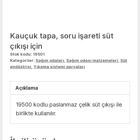
Kauçuk tapa, soru işareti süt
çıkışı için
Stok kodu:
19501
Kategoriler:
Sağım odaları
,
Sağım odası malzemeleri
,
Süt
endüstrisi
,
Yıkama sistemi parçaları
Açıklama
19500 kodlu paslanmaz çelik süt çıkışı ile
birlikte kullanılır.