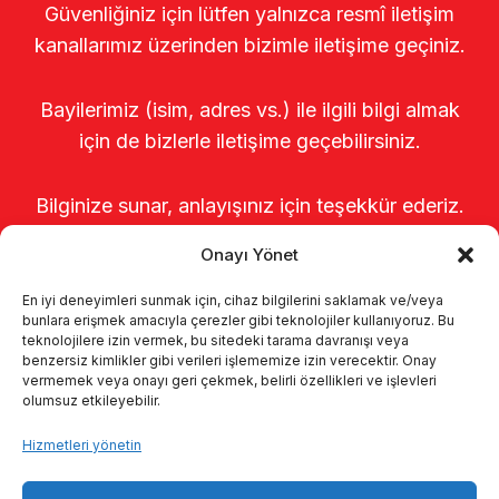
Güvenliğiniz için lütfen yalnızca resmî iletişim
kanallarımız üzerinden bizimle iletişime geçiniz.
Bayilerimiz (isim, adres vs.) ile ilgili bilgi almak
için de bizlerle iletişime geçebilirsiniz.
Bilginize sunar, anlayışınız için teşekkür ederiz.
Onayı Yönet
En iyi deneyimleri sunmak için, cihaz bilgilerini saklamak ve/veya
bunlara erişmek amacıyla çerezler gibi teknolojiler kullanıyoruz. Bu
teknolojilere izin vermek, bu sitedeki tarama davranışı veya
benzersiz kimlikler gibi verileri işlememize izin verecektir. Onay
vermemek veya onayı geri çekmek, belirli özellikleri ve işlevleri
olumsuz etkileyebilir.
Anasayfa
Hakkımızda
Ürünler
Hizmetleri yönetin
Sağımhaneler
Kataloglar
KVKK