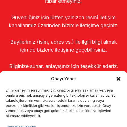
itibar etmeyiniz.
Güvenliğiniz için lütfen yalnızca resmî iletişim
kanallarımız üzerinden bizimle iletişime geçiniz.
Bayilerimiz (isim, adres vs.) ile ilgili bilgi almak
için de bizlerle iletişime geçebilirsiniz.
Bilginize sunar, anlayışınız için teşekkür ederiz.
Onayı Yönet
En iyi deneyimleri sunmak için, cihaz bilgilerini saklamak ve/veya
bunlara erişmek amacıyla çerezler gibi teknolojiler kullanıyoruz. Bu
teknolojilere izin vermek, bu sitedeki tarama davranışı veya
benzersiz kimlikler gibi verileri işlememize izin verecektir. Onay
vermemek veya onayı geri çekmek, belirli özellikleri ve işlevleri
olumsuz etkileyebilir.
Anasayfa
Hakkımızda
Ürünler