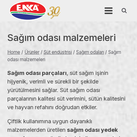
Skip
to
content
Sağım odası malzemeleri
Home
/
Ürünler
/
Süt endüstrisi
/
Sağım odaları
/
Sağım
odası malzemeleri
Sağım odası parçaları
, süt sağım işinin
hijyenik, verimli ve sürekli bir şekilde
yürütülmesini sağlar. Süt sağım odası
parçalarının kalitesi süt verimini, sütün kalitesini
ve hayvan refahını doğrudan etkiler.
Çiftlik kullanımına uygun dayanıklı
malzemelerden üretilen
sağım odası yedek