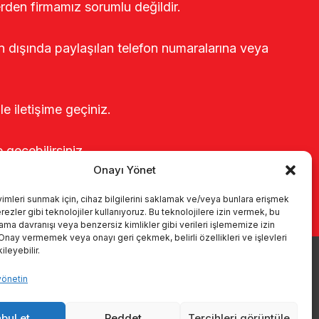
erden firmamız sorumlu değildir.
rin dışında paylaşılan telefon numaralarına veya
le iletişime geçiniz.
e geçebilirsiniz.
Onayı Yönet
yimleri sunmak için, cihaz bilgilerini saklamak ve/veya bunlara erişmek
ezler gibi teknolojiler kullanıyoruz. Bu teknolojilere izin vermek, bu
rama davranışı veya benzersiz kimlikler gibi verileri işlememize izin
 Onay vermemek veya onayı geri çekmek, belirli özellikleri ve işlevleri
leyebilir.
yönetin
r
Kataloglar
KVKK
Kalite politikamız
İletişim
bul et
Reddet
Tercihleri görüntüle