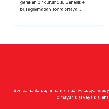
gereken bir durumdur. Genellikle
buzağılamadan sonra ortaya…
Son zamanlarda, firmamızın adı ve sosyal medya gö
olmayan kişi veya kişiler t