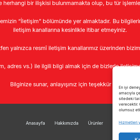
le herhangi bir ilişkisi bulunmamakta olup, bu tür işleml
temizin “İletişim” bölümünde yer almaktadır. Bu bilgile
iletişim kanallarına kesinlikle itibar etmeyiniz.
tfen yalnızca resmî iletişim kanallarımız üzerinden bizim
m, adres vs.) ile ilgili bilgi almak için de bizlerle iletişim
Bilginize sunar, anlayışınız için teşekkür ederiz.
En iyi dene
amacıyla çer
sitedeki ta
verecektir.
olumsuz etki
Hizmetleri 
Anasayfa
Hakkımızda
Ürünler
Sağımhanele
Ka