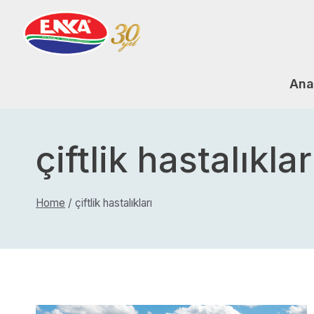
Skip
to
content
Ana
çiftlik hastalıklar
Home
/
çiftlik hastalıkları