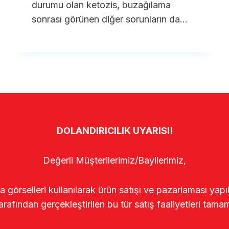
durumu olan ketozis, buzağılama
sonrası görünen diğer sorunların da…
DOLANDIRICILIK UYARISI!
Değerli Müşterilerimiz/Bayilerimiz,
rselleri kullanılarak ürün satışı ve pazarlaması yapıldı
arafından gerçekleştirilen bu tür satış faaliyetleri tamam