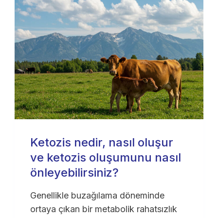
Ketozis nedir, nasıl oluşur
ve ketozis oluşumunu nasıl
önleyebilirsiniz?
Genellikle buzağılama döneminde
ortaya çıkan bir metabolik rahatsızlık