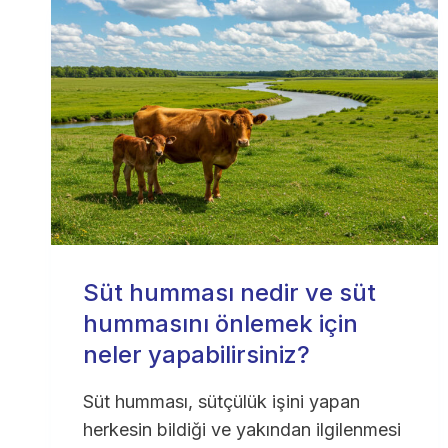
Süt humması nedir ve süt
hummasını önlemek için
neler yapabilirsiniz?
Süt humması, sütçülük işini yapan
herkesin bildiği ve yakından ilgilenmesi