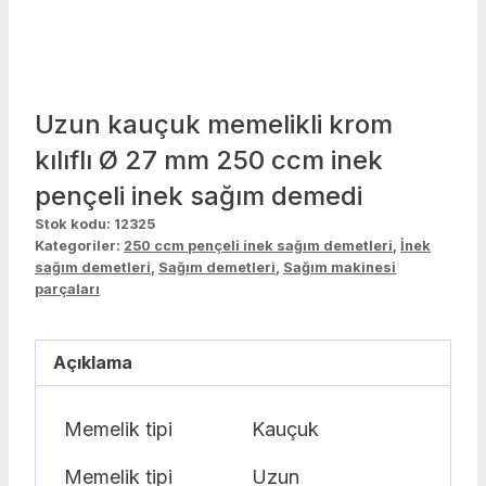
Uzun kauçuk memelikli krom
kılıflı Ø 27 mm 250 ccm inek
pençeli inek sağım demedi
Stok kodu:
12325
Kategoriler:
250 ccm pençeli inek sağım demetleri
,
İnek
sağım demetleri
,
Sağım demetleri
,
Sağım makinesi
parçaları
Açıklama
Memelik tipi
Kauçuk
Memelik tipi
Uzun