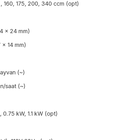
, 160, 175, 200, 340 ccm (opt)
14 x 24 mm)
7 x 14 mm)
hayvan (~)
n/saat (~)
, 0.75 kW, 1.1 kW (opt)