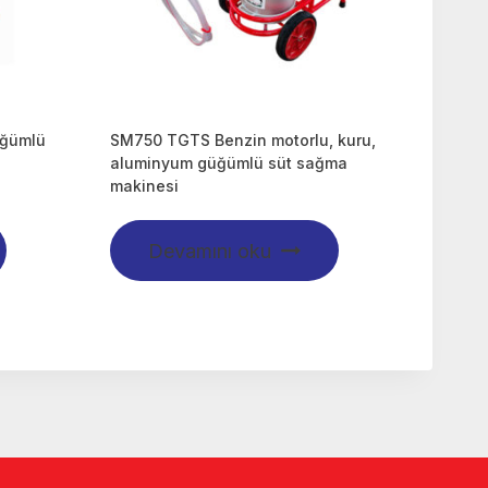
üğümlü
SM750 TGTS Benzin motorlu, kuru,
aluminyum güğümlü süt sağma
makinesi
Devamını oku