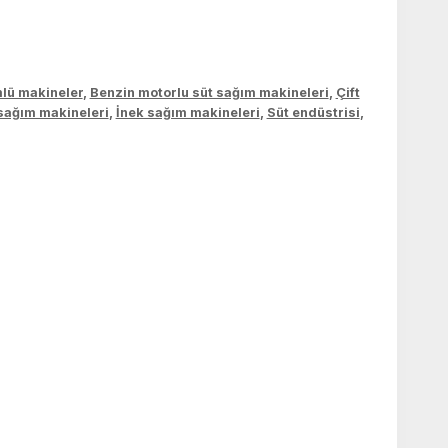
lü makineler
,
Benzin motorlu süt sağım makineleri
,
Çift
sağım makineleri
,
İnek sağım makineleri
,
Süt endüstrisi
,