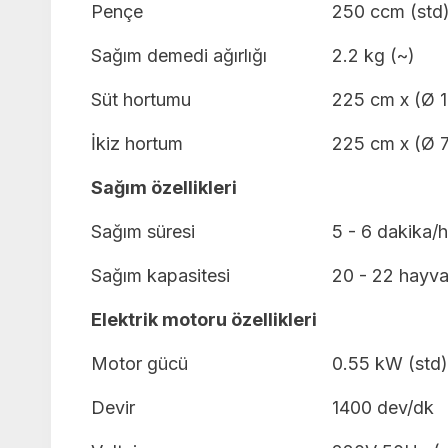
Pençe
250 ccm (std)
Sağım demedi ağırlığı
2.2 kg (~)
Süt hortumu
225 cm x (Ø 
İkiz hortum
225 cm x (Ø 
Sağım özellikleri
Sağım süresi
5 - 6 dakika/
Sağım kapasitesi
20 - 22 hayva
Elektrik motoru özellikleri
Motor gücü
0.55 kW (std)
Devir
1400 dev/dk