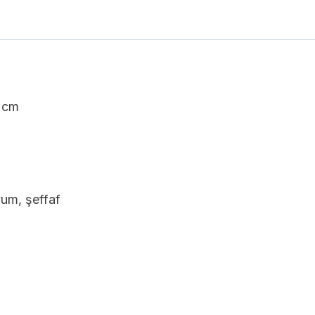
8 cm
um, şeffaf