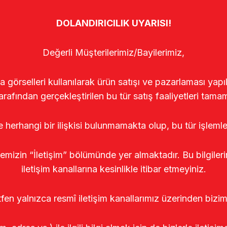
DOLANDIRICILIK UYARISI!
Değerli Müşterilerimiz/Bayilerimiz,
rselleri kullanılarak ürün satışı ve pazarlaması yapıldı
arafından gerçekleştirilen bu tür satış faaliyetleri tamam
le herhangi bir ilişkisi bulunmamakta olup, bu tür işleml
temizin “İletişim” bölümünde yer almaktadır. Bu bilgile
iletişim kanallarına kesinlikle itibar etmeyiniz.
tfen yalnızca resmî iletişim kanallarımız üzerinden bizim