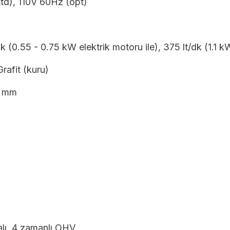
td), 110V 60Hz (opt)
k (0.55 - 0.75 kW elektrik motoru ile), 375 lt/dk (1.1 kW
Grafit (kuru)
9 mm
lı, 4 zamanlı OHV