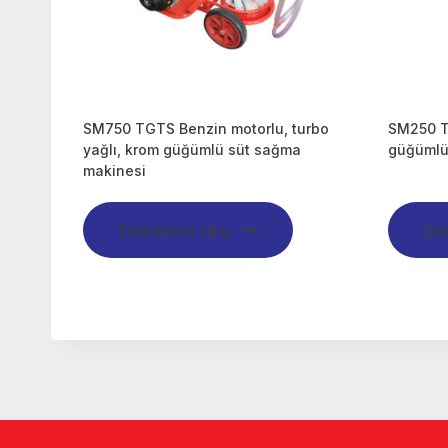
SM750 TGTS Benzin motorlu, turbo
SM250 T
yağlı, krom güğümlü süt sağma
güğümlü
makinesi
Devamını oku
De