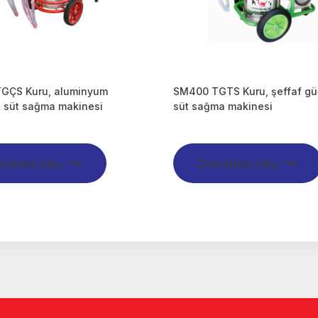
GÇS Kuru, aluminyum
SM400 TGTS Kuru, şeffaf g
 süt sağma makinesi
süt sağma makinesi
vamını oku
Devamını oku