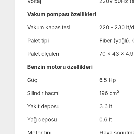
Voltaj
220V 50Hz (s
Vakum pompası özellikleri
Vakum kapasitesi
220 - 230 lt/d
Palet tipi
Fiber (yağlı), 
Palet ölçüleri
70 x 43 x 4.
Benzin motoru özellikleri
Güç
6.5 Hp
3
Silindir hacmi
196 cm
Yakıt deposu
3.6 lt
Yağ deposu
0.6 lt
Motor tipi
Hava soğutma