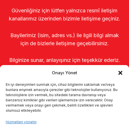
Güvenliğiniz için lütfen yalnızca resmî iletişim
kanallarımız üzerinden bizimle iletişime geçiniz.
Bayilerimiz (isim, adres vs.) ile ilgili bilgi almak
için de bizlerle iletişime geçebilirsiniz.
Bilginize sunar, anlayışınız için teşekkür ederiz.
Onayı Yönet
En iyi deneyimleri sunmak için, cihaz bilgilerini saklamak ve/veya
bunlara erişmek amacıyla çerezler gibi teknolojiler kullanıyoruz. Bu
teknolojilere izin vermek, bu sitedeki tarama davranışı veya
benzersiz kimlikler gibi verileri işlememize izin verecektir. Onay
vermemek veya onayı geri çekmek, belirli özellikleri ve işlevleri
olumsuz etkileyebilir.
Anasayfa
Hakkımızda
Ürünler
Hizmetleri yönetin
Sağımhaneler
Kataloglar
KVKK