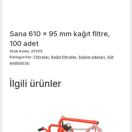
Sana 610 x 95 mm kağıt filtre,
100 adet
Stok kodu:
25105
Kategoriler:
Filtreler
,
Kağıt filtreler
,
Sağım odaları
,
Süt
endüstrisi
İlgili ürünler