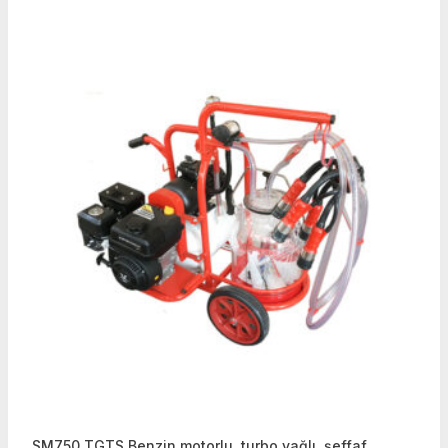
SM750 TGTS Benzin motorlu, turbo yağlı, şeffaf