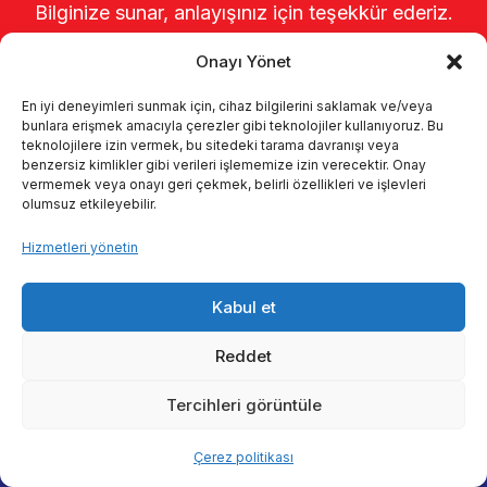
Bilginize sunar, anlayışınız için teşekkür ederiz.
Onayı Yönet
En iyi deneyimleri sunmak için, cihaz bilgilerini saklamak ve/veya
bunlara erişmek amacıyla çerezler gibi teknolojiler kullanıyoruz. Bu
teknolojilere izin vermek, bu sitedeki tarama davranışı veya
benzersiz kimlikler gibi verileri işlememize izin verecektir. Onay
vermemek veya onayı geri çekmek, belirli özellikleri ve işlevleri
olumsuz etkileyebilir.
Anasayfa
Hakkımızda
Ürünler
Hizmetleri yönetin
Sağımhaneler
Kataloglar
KVKK
Kabul et
Kalite politikamız
İletişim
Reddet
Tercihleri görüntüle
© 2026 Enka Tarım
Çerez politikası